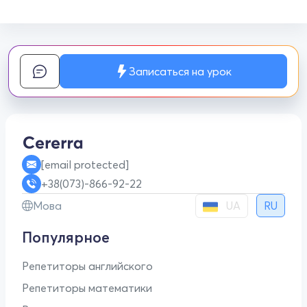
Записаться на урок
[email protected]
+38(073)-866-92-22
UA
Мова
RU
Популярное
Репетиторы английского
Репетиторы математики