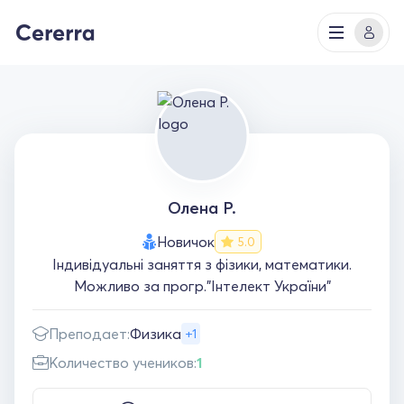
Олена Р.
Новичок
5.0
Індивідуальні заняття з фізики, математики.
Можливо за прогр."Інтелект України"
Преподает:
Физика
+1
Количество учеников:
1