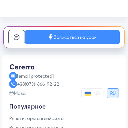
Записаться на урок
[email protected]
+38(073)-866-92-22
UA
Мова
RU
Популярное
Репетиторы английского
Репетиторы математики