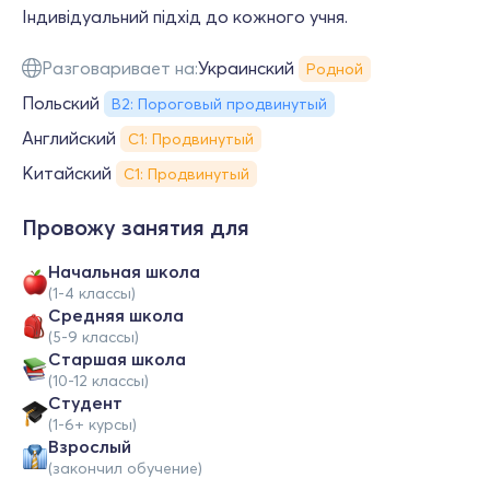
Індивідуальний підхід до кожного учня.
Разговаривает на:
Украинский
Родной
Польский
B2: Пороговый продвинутый
Английский
С1: Продвинутый
Китайский
С1: Продвинутый
Провожу занятия для
Начальная школа
(1-4 классы)
Средняя школа
(5-9 классы)
Cтаршая школа
(10-12 классы)
Студент
(1-6+ курсы)
Взрослый
(закончил обучение)