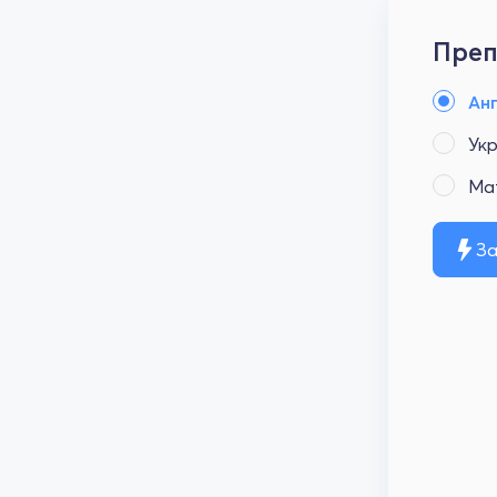
Преп
Анг
Укр
Ма
За