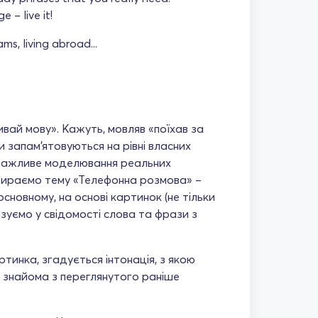
 – live it!
s, living abroad...
ай мову». Кажуть, мовляв «поїхав за
и запам’ятовуються на рівні власних
и важливе моделювання реальних
збираємо тему «Телефонна розмова» –
основному, на основі картинок (не тільки
’язуємо у свідомості слова та фрази з
ртинка, згадується інтонація, з якою
 знайома з переглянутого раніше