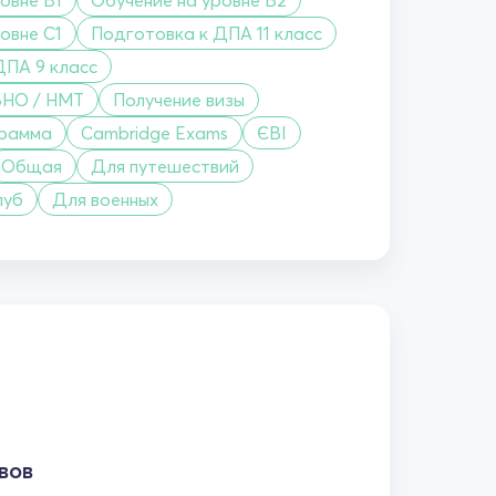
овне C1
Подготовка к ДПА 11 класс
ДПА 9 класс
ЗНО / НМТ
Получение визы
грамма
Cambridge Exams
ЄВІ
Общая
Для путешествий
луб
Для военных
вов