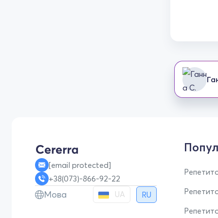
Га
Попул
[email protected]
Репетито
+38(073)-866-92-22
Репетит
Мова
UA
RU
Репетито