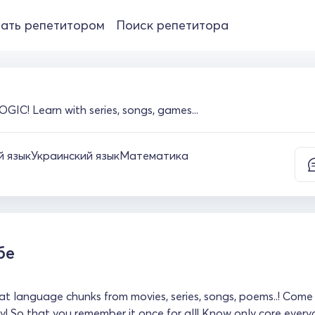
ать репетитором
Поиск репетитора
IC! Learn with series, songs, games...
й язык
Украинский язык
Математика
бе
at language chunks from movies, series, songs, poems..! Come 
ly! So that you remember it once for all! Know only core every