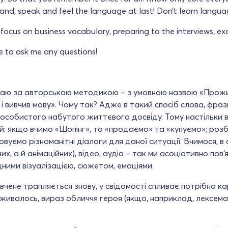
nd, speak and feel the language at last! Don’t learn language
ocus on business vocabulary, preparing to the interviews, exam
ee to ask me any questions!
аю за авторською методикою – з умовною назвою «Прожив
і вивчив мову». Чому так? Адже в такий спосіб слова, фраз
, особистого набутого життєвого досвіду. Тому настільк
й: якщо вчимо «Шопінг», то «продаємо» та «купуємо»; ро
вуємо різноманітні діалоги для даної ситуації. Вчимося, в 
их, а й анімаційних), відео, аудіо – так ми асоціативно пов
дними візуалізацією, сюжетом, емоціями.
вчене трапляється знову, у свідомості спливає потрібна ка
живалось, вираз обличчя героя (якщо, наприклад, лексема