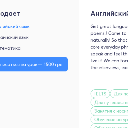
одает
Английски
лийский язык
Get great languag
poems..! Come to 
аинский язык
naturally! So that
core everyday phr
тематика
speak and feel th
live it! We can fo
писаться на урок
1500
грн
the interviews, exa
IELTS
Для п
Для путешеств
Занятия с носи
Обучение на ур
Обучение на ур