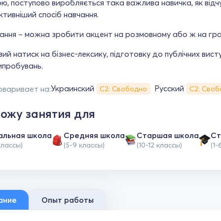
, поступово виробляється така важлива навичка, як відчут
тивніший спосіб навчання.
ання – можна зробити акцент на розмовному або ж на гра
й натиск на бізнес-лексику, підготовку до публічних висту
ипробувань.
Украинский
Русский
оваривает на:
С2: Свободно
С2: Своб
ожу занятия для
альная школа
Средняя школа
Cтаршая школа
Ст
классы)
(5-9 классы)
(10-12 классы)
(1-
ание
Опыт работы