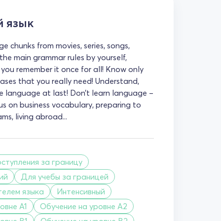
й язык
e chunks from movies, series, songs,
the main grammar rules by yourself,
 you remember it once for all! Know only
ases that you really need! Understand,
e language at last! Don’t learn language –
cus on business vocabulary, preparing to
ms, living abroad...
оступления за границу
ий
Для учебы за границей
телем языка
Интенсивный
овне A1
Обучение на уровне A2
овне B1
Обучение на уровне B2