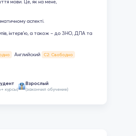
тя мови. Це, як на мене,
матичному аспекті.
пів, інтерв’ю, а також – до ЗНО, ДПА та
Английский
одно
С2: Свободно
удент
Взрослый
6+ курсы)
(закончил обучение)