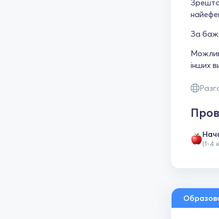
Зрештою
найефек
За баж
Можливи
інших в
Разг
Пров
Нач
(1-4 
Образов