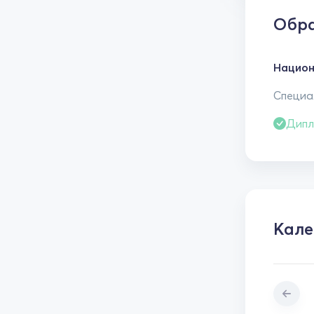
Обра
Национ
Специал
Дипл
Кале