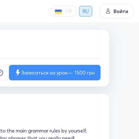
UA
RU
Войти
Записаться на урок
1500
грн
to the main grammar rules by yourself,
day phrases that you really need!