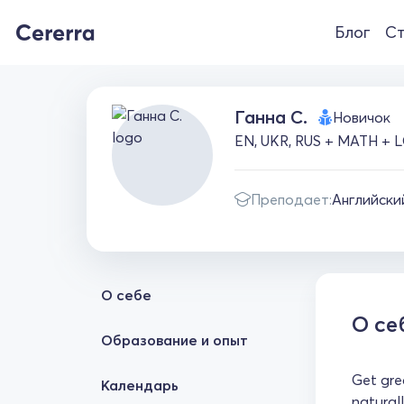
Блог
Ст
Ганна С.
Новичок
EN, UKR, RUS + MATH + LOG
Преподает:
Английски
О себе
О се
Образование и опыт
Get gre
Календарь
natural