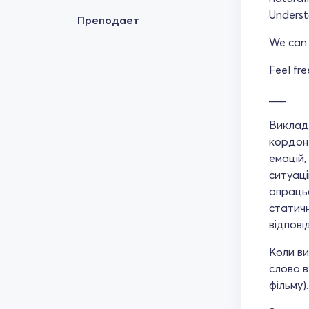
Understa
Преподает
We can f
Feel fr
___
Виклад
кордон 
емоцій
ситуаці
опрацьо
статичн
відпові
Коли ви
слово в
фільму).