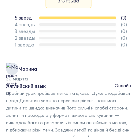
3 Отзыва
5 звезд
(3)
4 звезды
(0)
3 звезды
(0)
2 звезды
(0)
1 звезда
(0)
Марина
30 марта
Английский язык
Онлайн
Пробний урок пройшов легко та цікаво. Дуже сподобався
підхід Дарія: він уважно перевірив рівень знань моєї
дитини та швидко визначив його сильні й слабкі сторони.
Заняття проходило у форматі живого спілкування —
викладач багато розмовляв із сином англійською мовою,
підбираючи різні теми. Завдяки легкій та цікавій бесіді син