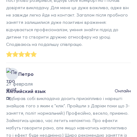
поступово розкрився, відчув себе комфортно і почав
довіряти викладачу. Для мене це дуже важливо, адже він
не завжди легко йде на контакт. Загалом після пробного
заняття залишилися дуже позитивні враження:
відчувається професіоналізм, уміння знайти підхід до
дитини та створити дружню атмосферу на уроці.
Сподіваюсь на подальшу співпрацю.
Петро
27 февраля
Английский язык
Онлайн
Підбирав собі викладача досить прискіпливо і нарешті
знайшов того з яким є "клік". Пройшли з Дарієм поки що 3-
заняття, політ нормальний:) Професійно, весело, приємно.
Займатись цікаво, час летить непомітно. Про ефекти
мабуть говорити рано, але якщо навчатись наполегливо
то і ефект буде неодмінно:) Щиро рекомендую заняття із