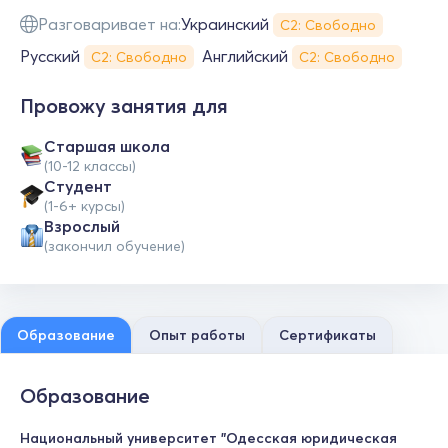
Разговаривает на:
Украинский
С2: Свободно
Русский
Английский
С2: Свободно
С2: Свободно
Провожу занятия для
Cтаршая школа
(10-12 классы)
Студент
(1-6+ курсы)
Взрослый
(закончил обучение)
Образование
Опыт работы
Сертификаты
Образование
Национальный университет "Одесская юридическая