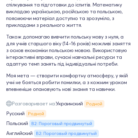
спілкування та підготовки до іспитів. Математику
викладаю українською, російською та польською,
пояснюючи матеріал доступно та зрозуміло, з
прикладами з реального життя.
Також допомагаю вивчити польську мову з нуля, а
для учнів старшого віку (14–16 років) можливі заняття
з основ економіки польською мовою. Використовую
інтерактивні вправи, сучасні навчальні ресурси та
адаптую темп занять під індивідуальні потреби.
Моя мета — створити комфортну атмосферу, у якій
учні не бояться робити помилки, а з кожним уроком
впевненіше опановують нові знання та навички.
Разговаривает на:
Украинский
Родной
Русский
Родной
Польский
B2: Пороговый продвинутый
Английский
B2: Пороговый продвинутый