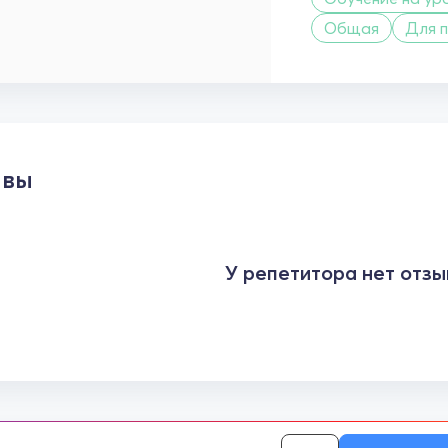
Общая
Для 
ывы
У репетитора нет отзы