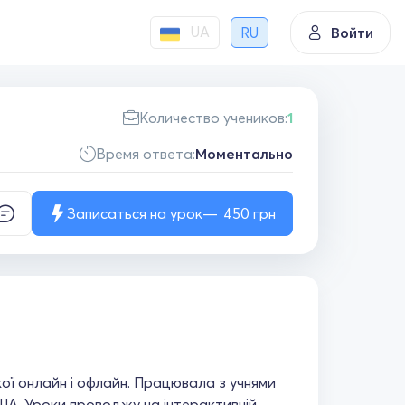
UA
RU
Войти
Количество учеников:
1
Время ответа:
Моментально
Записаться на урок
450
грн
ої онлайн і офлайн. Працювала з учнями
ША. Уроки проводжу на інтерактивній