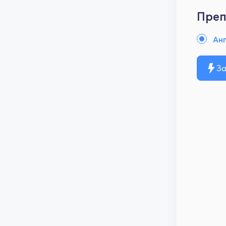
Преп
Анг
За