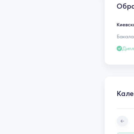
Обра
Киевск
Бакалав
Дипл
Кале