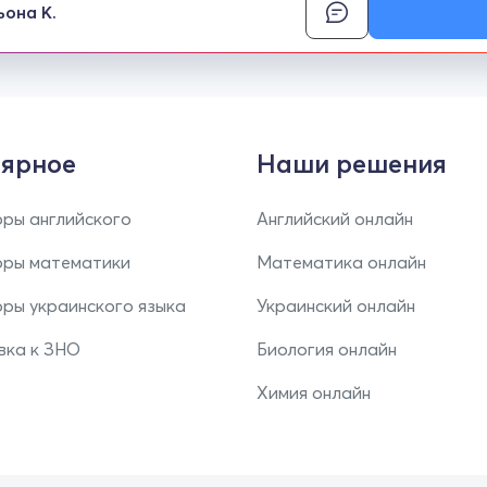
ьона К.
ярное
Наши решения
ры английского
Английский онлайн
оры математики
Математика онлайн
ры украинского языка
Украинский онлайн
вка к ЗНО
Биология онлайн
Химия онлайн