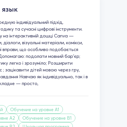
 язык
поєдную індивідуальний підхід,
одику та сучасні цифрові інструменти.
 на інтерактивній дошці Canva —
 діалоги, візуальні матеріали, комікси,
вні вправи, що особливо подобається
. Допомагаю: подолати мовний бар’єр;
ику легко і зрозуміло; Розширити
 ; зацікавити дітей мовою через гру,
завдання Навчаю як індивідуально, так і в
кладне — просто,
ий
Обучение на уровне A1
овне A2
Обучение на уровне B1
овне B2
Школьная программа