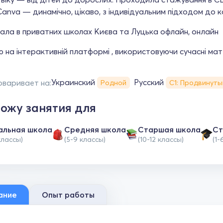
anva — динамічно, цікаво, з індивідуальним підходом до к
ала в приватних школах Києва та Луцька офлайн, онлайн
на інтерактивній платформі , використовуючи сучасні мате
Украинский
Русский
оваривает на:
Родной
С1: Продвинуты
ожу занятия для
альная школа
Средняя школа
Cтаршая школа
Ст
классы)
(5-9 классы)
(10-12 классы)
(1-
ание
Опыт работы