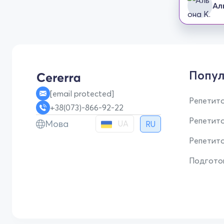
Ал
Попул
[email protected]
Репетито
+38(073)-866-92-22
Репетит
Мова
UA
RU
Репетито
Подгото