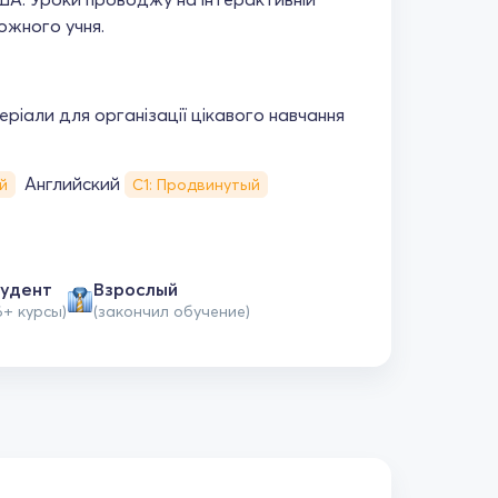
ожного учня.
ріали для організації цікавого навчання
Английский
й
С1: Продвинутый
удент
Взрослый
6+ курсы)
(закончил обучение)