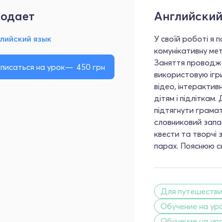
одает
Английский
лийский язык
У своїй роботі я 
комунікативну мет
Заняття проводжу
писаться на урок
450
грн
використовую ігри,
відео, інтеракти
дітям і підліткам
підтягнути грамат
словниковий запас
квести та творчі 
парах. Пояснюю с
Для путешеств
Обучение на ур
Обучение на ур