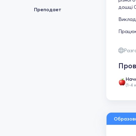
дошці C
Преподает
Виклад
Працюю 
Разг
Пров
Нач
(1-4 
Образов