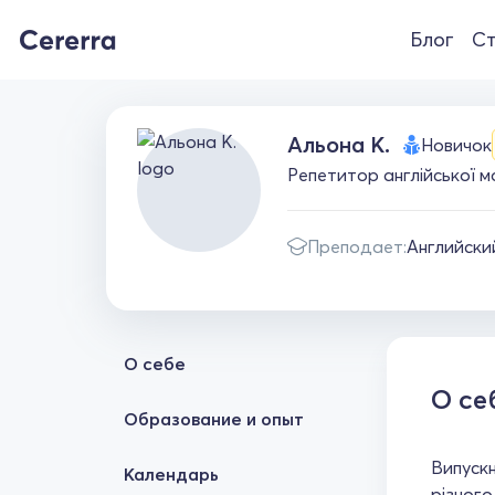
Блог
Ст
Альона К.
Новичок
Репетитор англійської м
Преподает:
Английски
О себе
О се
Образование и опыт
Випускн
Календарь
різного