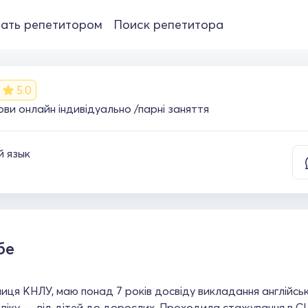
ать репетитором
Поиск репетитора
5.0
ови онлайн індивідуально /парні заняття
й язык
бе
иця КНЛУ, маю понад 7 років досвіду викладання англійськ
 віку — від дітей до дорослих. Проходила стажування в С