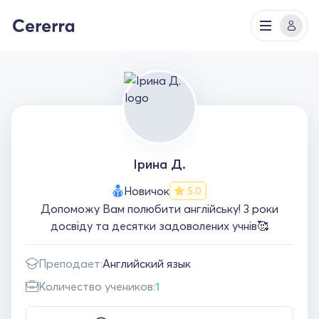
Ірина Д.
Новичок
5.0
Допоможу Вам полюбити англійську! 3 роки
досвіду та десятки задоволених учнів🥰
Преподает:
Английский язык
Количество учеников:
1