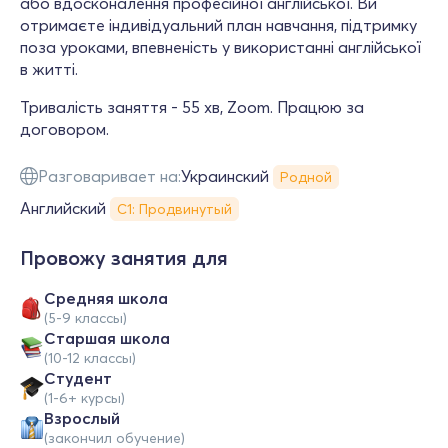
або вдосконалення професійної англійської. Ви
отримаєте індивідуальний план навчання, підтримку
поза уроками, впевненість у використанні англійської
в житті.
Тривалість заняття - 55 хв, Zoom. Працюю за
договором.
Разговаривает на:
Украинский
Родной
Английский
С1: Продвинутый
Провожу занятия для
Средняя школа
(5-9 классы)
Cтаршая школа
(10-12 классы)
Студент
(1-6+ курсы)
Взрослый
(закончил обучение)