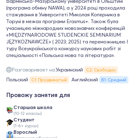
Вармінсько-Мазурському університеті в Ольштині
(програма обміну NAWA), а у 2024 році проходила
стажування в Університеті Миколая Коперника в
Торуні в межах програми Erasmus+. Також була
учасницею міжнародних мовознавчих конференцій
«MIĘDZYNARODOWE STUDENCKIE SEMINARIUM
JĘZYKOZNAWCZE» ( 2023; 2025) та переможницею І
туру Всеукраїнського конкурсу наукових робіт зі
спеціальності «Польська мова та література».
Разговаривает на:
Украинский
С2: Свободно
Польский
Английский
С1: Продвинутый
В1: Средний
Провожу занятия для
Cтаршая школа
(10-12 классы)
Студент
(1-6+ курсы)
Взрослый