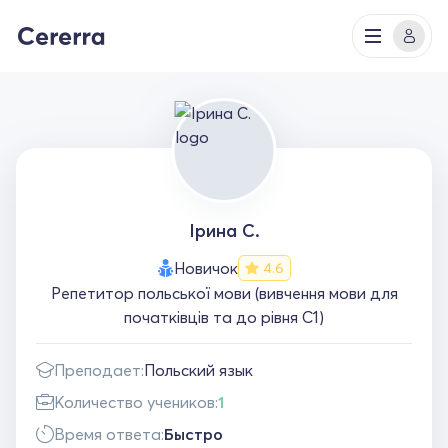
Ірина С.
Новичок
4.6
Репетитор польської мови (вивчення мови для
початківців та до рівня С1)
Преподает:
Польский язык
Количество учеников:
1
Время ответа:
Быстро