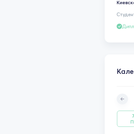
Киевск
Студент
Дипл
Кале
П