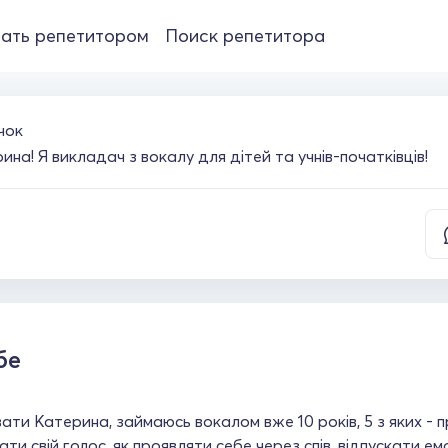
ать репетитором
Поиск репетитора
чок
на! Я викладач з вокалу для дітей та учнів-початківців!
бе
ати Катерина, займаюсь вокалом вже 10 років, 5 з яких - 
ати свій голос, як проявляти себе через спів, відпускати емо