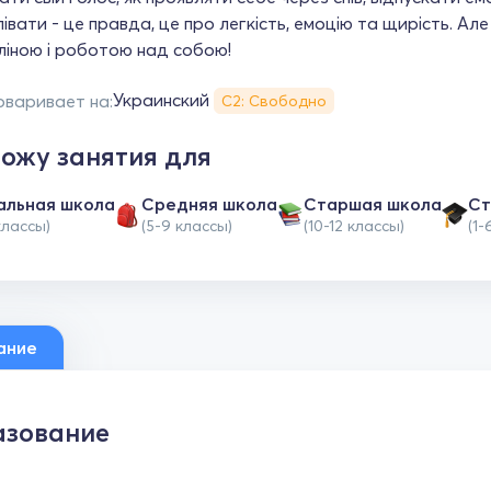
івати - це правда, це про легкість, емоцію та щирість. Ал
ліною і роботою над собою!
Украинский
оваривает на:
С2: Свободно
ожу занятия для
альная школа
Средняя школа
Cтаршая школа
Ст
классы)
(5-9 классы)
(10-12 классы)
(1-
ание
зование