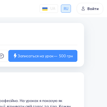
UA
RU
Войти
Записаться на урок
500
грн
професійно. На уроках я показую як
ції, відчувати свій голос та тіло. Кожен