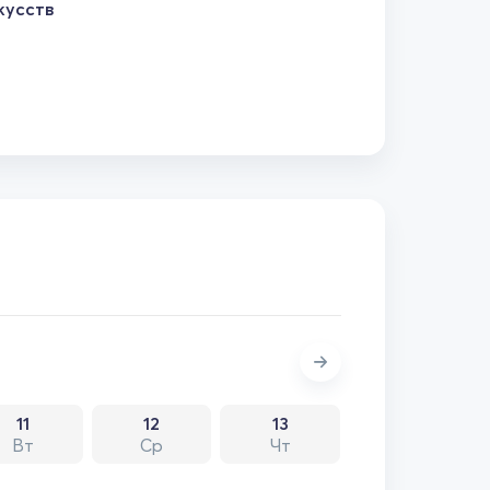
кусств
11
12
13
Вт
Ср
Чт