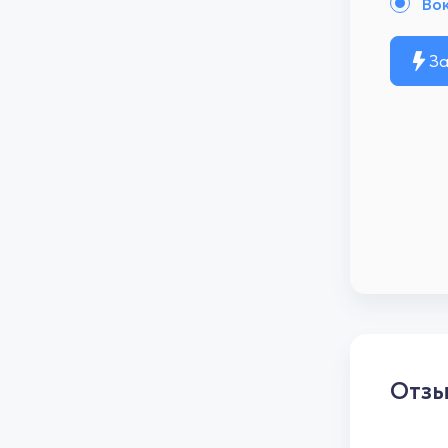
Во
За
Отз