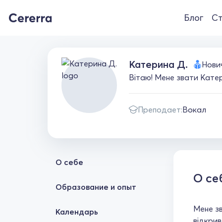
Блог
Ст
Катерина Д.
Нови
Вітаю! Мене звати Катери
Преподает:
Вокал
О себе
О се
Образование и опыт
Мене зв
Календарь
відкрив