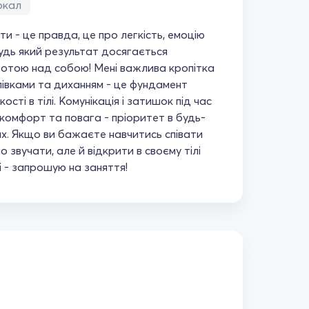
окал
и - це правда, це про легкість, емоцію
будь який результат досягається
ботою над собою! Мені важлива кропітка
івками та диханням - це фундамент
гкості в тілі. Комунікація і затишок під час
комфорт та повага - пріоритет в будь-
ах. Якщо ви бажаєте навчитись співати
 звучати, але й відкрити в своєму тілі
 - запрошую на заняття!