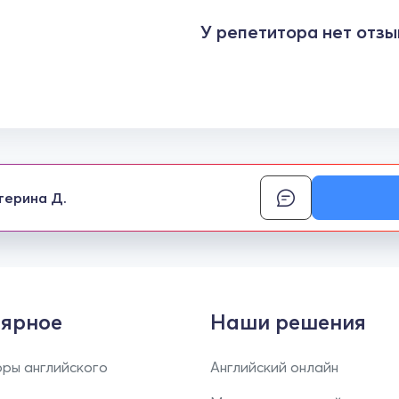
У репетитора нет отзы
терина Д.
ярное
Наши решения
ры английского
Английский онлайн