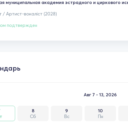
ая муниципальная академия эстрадного и циркового ис
 / Артист-вокаліст (2028)
ом подтвержден
ндарь
Авг 7 - 13, 2026
7
8
9
10
т
Сб
Вс
Пн