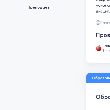
може сп
Преподает
дисцип
Разг
Пров
Нач
(1-4 
Образов
Обра