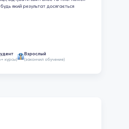
е будь який результат досягається
удент
Взрослый
6+ курсы)
(закончил обучение)