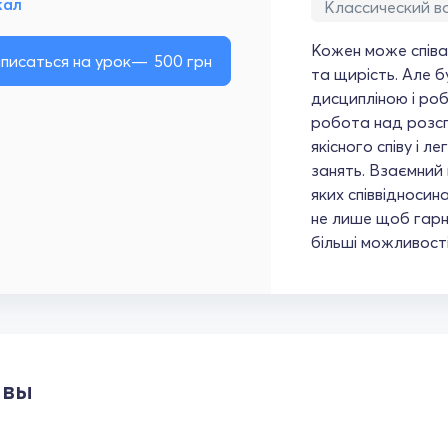
кал
Классический в
Кожен може співат
писаться на урок
500
грн
та щирість. Але 
дисципліною і ро
робота над розсп
якісного співу і ле
занять. Взаємний 
яких співвідносин
не лише щоб гарно
більші можливості
ывы