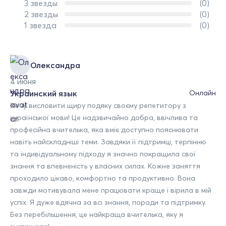
3 звезды
(0)
2 звезды
(0)
1 звезда
(0)
Олександра
4 июня
Украинский язык
Онлайн
Хочу висловити щиру подяку своєму репетитору з
української мови! Це надзвичайно добра, ввічлива та
професійна вчителька, яка вміє доступно пояснювати
навіть найскладніші теми. Завдяки її підтримці, терпінню
та індивідуальному підходу я значно покращила свої
знання та впевненість у власних силах. Кожне заняття
проходило цікаво, комфортно та продуктивно. Вона
завжди мотивувала мене працювати краще і вірила в мій
успіх. Я дуже вдячна за всі знання, поради та підтримку.
Без перебільшення, це найкраща вчителька, яку я