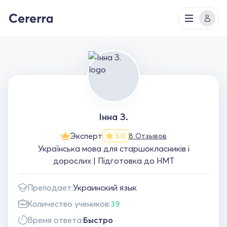
Інна З.
Эксперт
8 Отзывов
5.0
Українська мова для старшокласників і
дорослих | Підготовка до НМТ
Преподает:
Украинский язык
Количество учеников:
39
Время ответа:
Быстро