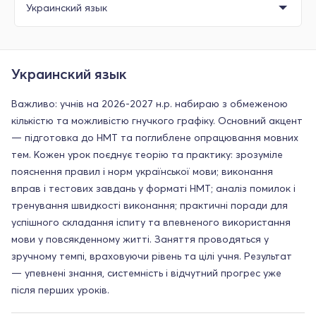
Украинский язык
Важливо: учнів на 2026-2027 н.р. набираю з обмеженою
кількістю та можливістю гнучкого графіку. Основний акцент
— підготовка до НМТ та поглиблене опрацювання мовних
тем. Кожен урок поєднує теорію та практику: зрозуміле
пояснення правил і норм української мови; виконання
вправ і тестових завдань у форматі НМТ; аналіз помилок і
тренування швидкості виконання; практичні поради для
успішного складання іспиту та впевненого використання
мови у повсякденному житті. Заняття проводяться у
зручному темпі, враховуючи рівень та цілі учня. Результат
— упевнені знання, системність і відчутний прогрес уже
після перших уроків.