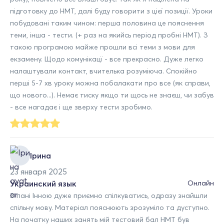
підготовку до НМТ, далі буду говорити з цієї позиції. Уроки
побудовані таким чином: перша половина це пояснення
теми, інша - тести. (+ раз на якийсь період пробні НМТ). З
такою програмою майже прошли всі теми з мови для
екзамену. Щодо комунікацї - все прекрасно. Дуже легко
налаштували контакт, вчителька розуміюча. Спокійно
перші 5-7 хв уроку можна побалакати про все (як справи,
що нового...). Немає тиску якщо ти щось не знаєш, чи забув
- все нагадає і ще зверху тести зробимо.
Ірина
23 января 2025
Украинский язык
Онлайн
З пані Інною дуже приємно спілкуватись, одразу знайшли
спільну мову. Матеріал пояснюють зрозуміло та дуступно.
На початку наших занять мій тестовий бал НМТ був