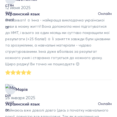
12 июня 2025
Украинский язык
Онлайн
Я в захваті! ☺️ Інна - найкраща викладачка української
мови в моєму житті! Вона допомогла мені підготуватися
до НМТ, і всього за один місяць ми суттєво покращили мої
результати (+25 балів!) ☺️ Її заняття завжди були цікавими
та зрозумілими, а навчальні матеріали - чудово
структурованими. Інна дуже вболіває за результат
кожного учня і старанно готується до кожного уроку.
Щиро раджу! Ви точно не пошкодуєте 😌
Марія
26 января 2025
Украинский язык
Онлайн
Займаюсь вже доволі довго (десь з початку навчального
року), повністю все влаштовує. Так як я націлена на