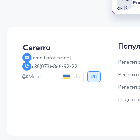
Ро
Попул
[email protected]
Репетито
+38(073)-866-92-22
Репетит
Мова
UA
RU
Репетито
Подгото