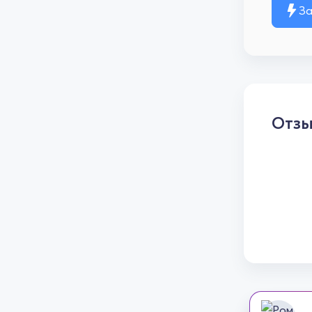
За
Отз