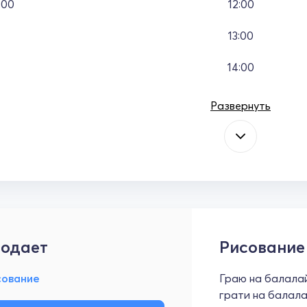
:00
12:00
13:00
14:00
Развернуть
одает
Рисование
сование
Граю на балалай
грати на балалай