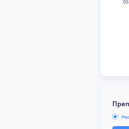
05
Преп
Ри