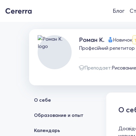
Блог
Ст
Роман К.
Новичок
Професійний репетитор з
Преподает:
Рисовани
О себе
О се
Образование и опыт
Досвідч
Календарь
мовним 