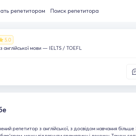
ать репетитором
Поиск репетитора
5.0
 англійської мови — IELTS / TOEFL
е
бе
ений репетитор з англійської, з досвідом навчання більше
бар’єром, можу підтягнути граматику і лексику. Також готу