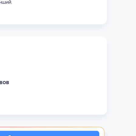
інший.
вов