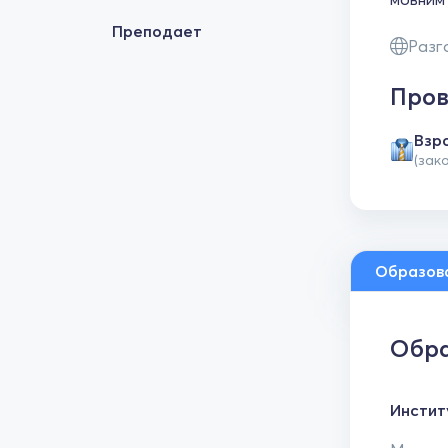
Преподает
Разг
Пров
Взр
(зак
Образов
Обра
Инстит