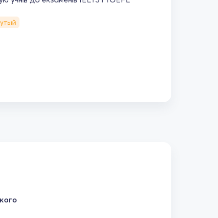
нутый
кого