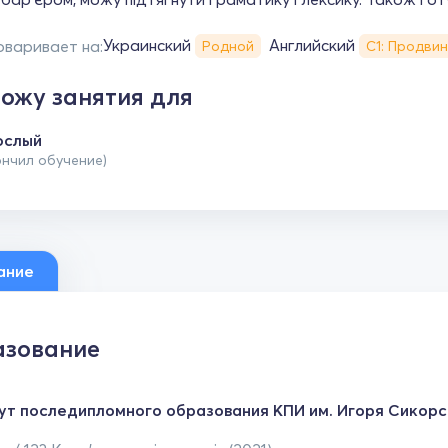
Украинский
Английский
оваривает на:
Родной
С1: Продви
ожу занятия для
ослый
ончил обучение)
ание
зование
ут последипломного образования КПИ им. Игоря Сикорс