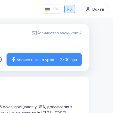
UA
RU
Войти
Количество учеников:
12
Записаться на урок
2500
грн
 5 років, працював у USA, допомогаю з
ю учнів до екзаменів IELTS і TOEFL