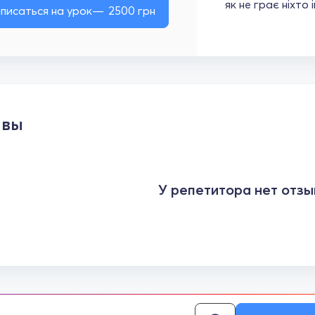
як не грає ніхто 
писаться на урок
2500
грн
ывы
У репетитора нет отзы