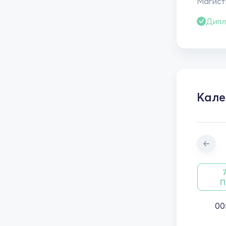
Магистр
Дипл
Кале
П
00