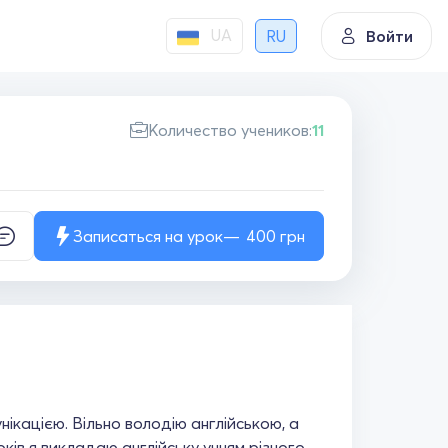
UA
RU
Войти
Количество учеников:
11
Записаться на урок
400
грн
ікацією. Вільно володію англійською, а
ків я викладаю англійську учням різного