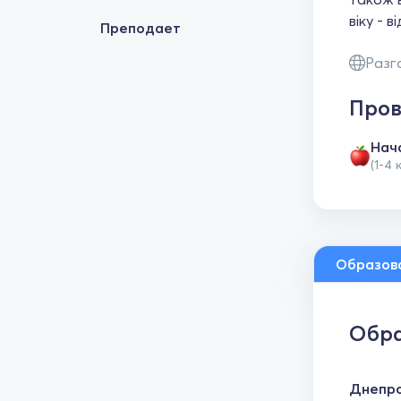
віку - в
Преподает
Разг
Пров
Нач
(1-4 
Образов
Обра
Днепро