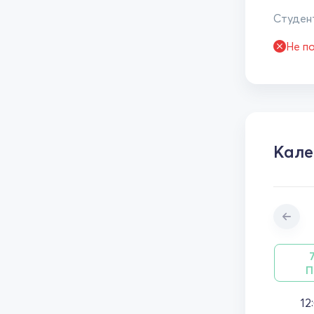
Студент
Не п
Кале
П
12