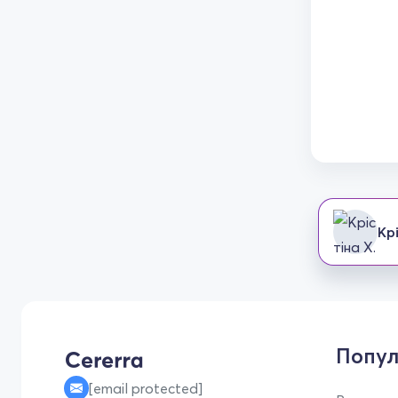
Крі
Попул
[email protected]