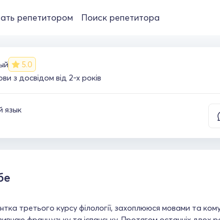
ать репетитором
Поиск репетитора
ый
5.0
ви з досвідом від 2-х років
й язык
бе
нтка третього курсу філології, захоплююся мовами та комун
ивчаю французьку та іспанську. Протягом останніх двох ро