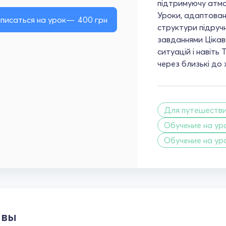
підтримуючу атмо
Уроки, адаптовані
писаться на урок
400
грн
структури підруч
завданнями Цікаві
ситуацій і навіть
через близькі до
Для путешеств
Обучение на ур
Обучение на ур
ывы