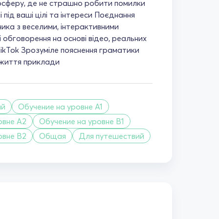
сферу, де не страшно робити помилки
 під ваші цілі та інтереси Поєднання
ника з веселими, інтерактивними
 обговорення на основі відео, реальних
 TikTok Зрозуміле пояснення граматики
 життя приклади
ий
Обучение на уровне A1
овне A2
Обучение на уровне B1
овне B2
Общая
Для путешествий