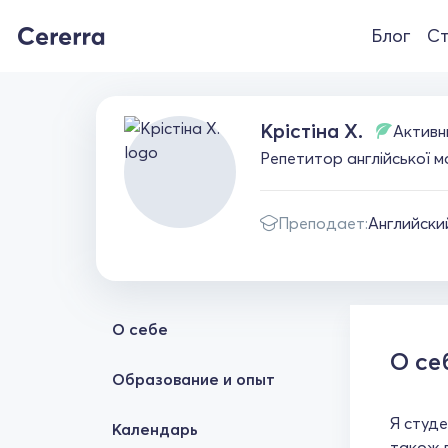
Блог
Ст
Крістіна Х.
Активн
Репетитор англійської мо
Преподает:
Английски
О себе
О се
Образование и опыт
Я студе
Календарь
також в