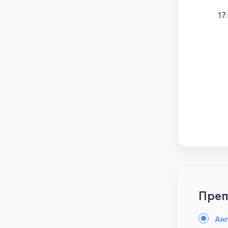
17
Преп
Анг