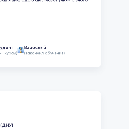
удент
Взрослый
6+ курсы)
(закончил обучение)
 (ДНУ)