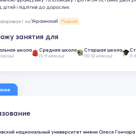
ід дітей і підлітків до дорослих.
Украинский
оваривает на:
Родной
ожу занятия для
альная школа
Средняя школа
Cтаршая школа
Ст
классы)
(5-9 классы)
(10-12 классы)
(1-
ание
зование
вский национальный университет имени Олеся Гончара