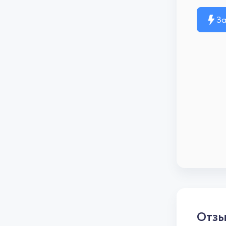
За
Отз