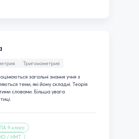
а
метрия
Тригонометрия
 оцінюються загальні знання учня з
яються теми, які йому складні. Теорія
тими словами. Більша увага
тиці.
ПА 9 класс
НО / НМТ