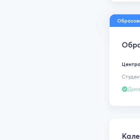
Образов
Обра
Центра
Студент
Дипл
Кале