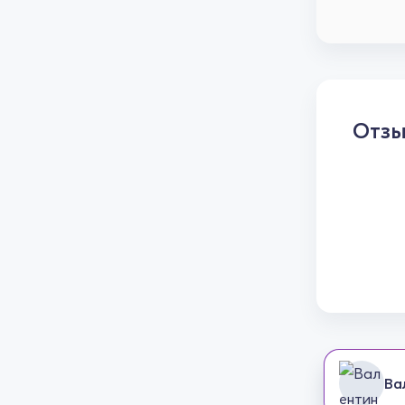
Отз
Ва