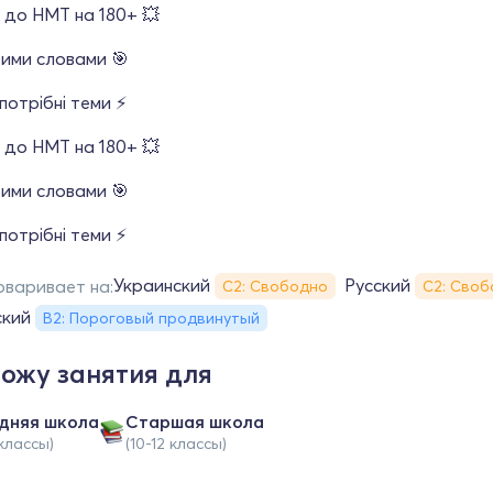
 до НМТ на 180+ 💥
тими словами 🎯
потрібні теми ⚡️
 до НМТ на 180+ 💥
тими словами 🎯
потрібні теми ⚡️
Украинский
Русский
оваривает на:
С2: Свободно
С2: Своб
ский
B2: Пороговый продвинутый
ожу занятия для
дняя школа
Cтаршая школа
 классы)
(10-12 классы)