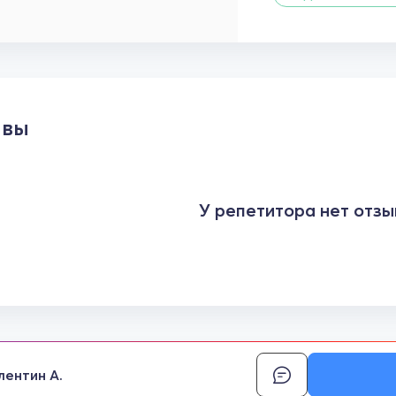
ывы
У репетитора нет отзы
лентин А.