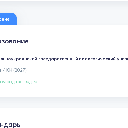
ание
зование
льноукраинский государственный педагогический униве
 / КН (2027)
ом подтвержден
ндарь