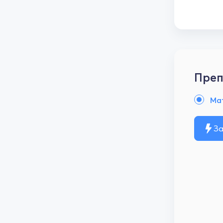
Преп
Ма
За