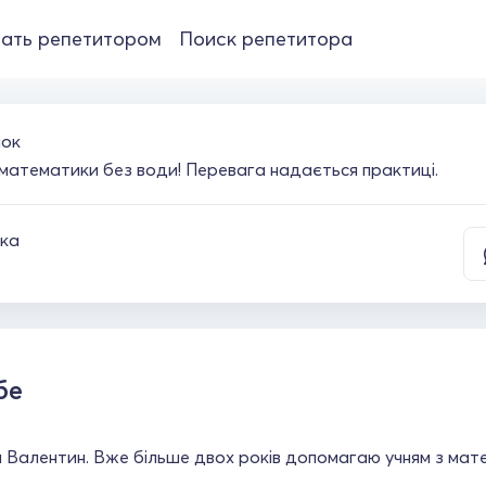
ать репетитором
Поиск репетитора
чок
математики без води! Перевага надається практиці.
ка
бе
я Валентин. Вже більше двох років допомагаю учням з ма