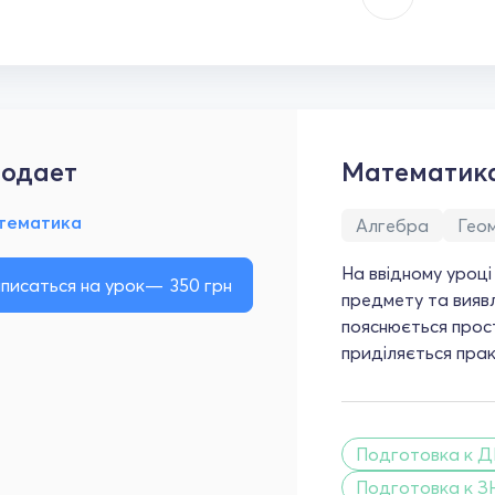
одает
Математик
тематика
Алгебра
Гео
На ввідному уроці
писаться на урок
350
грн
предмету та виявл
пояснюється прос
приділяється прак
Подготовка к Д
Подготовка к З