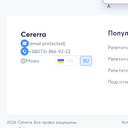
Попул
[email protected]
Репетито
+38(073)-866-92-22
Репетит
Мова
UA
RU
Репетито
Подгото
2026 Cererra. Все права защищены
Ус