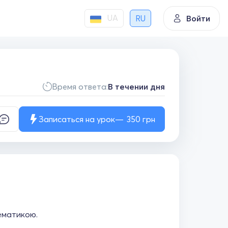
UA
RU
Войти
Время ответа:
В течении дня
Записаться на урок
350
грн
тематикою.