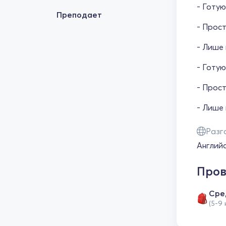
- Готую
Преподает
- Прос
- Лише 
- Готую
- Прос
- Лише 
Разг
Англий
Пров
Сре
(5-9