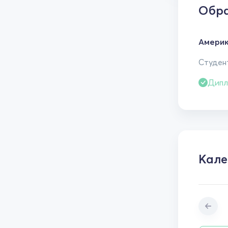
Обра
Америк
Студен
Дипл
Кале