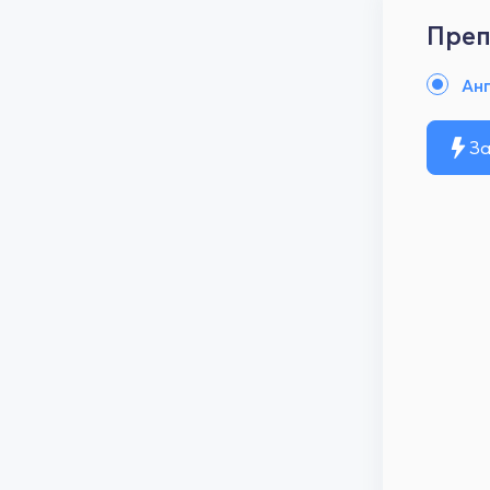
Преп
Анг
За