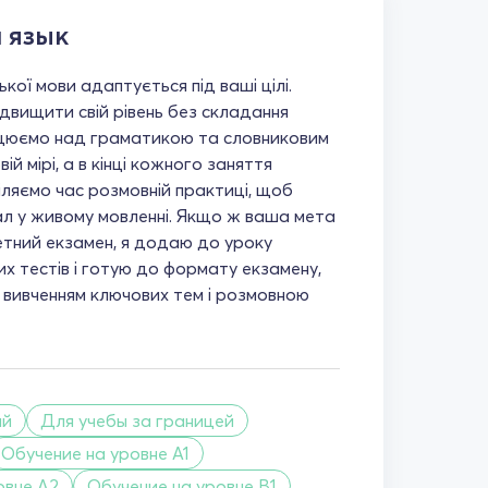
 язык
ької мови адаптується під ваші цілі.
ідвищити свій рівень без складання
ацюємо над граматикою та словниковим
ій мірі, а в кінці кожного заняття
іляємо час розмовній практиці, щоб
ал у живому мовленні. Якщо ж ваша мета
тний екзамен, я додаю до уроку
х тестів і готую до формату екзамену,
 вивченням ключових тем і розмовною
ий
Для учебы за границей
Обучение на уровне A1
овне A2
Обучение на уровне B1