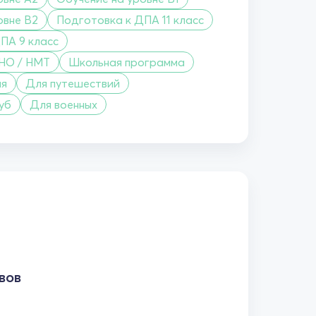
овне B2
Подготовка к ДПА 11 класс
ПА 9 класс
ЗНО / НМТ
Школьная программа
я
Для путешествий
уб
Для военных
вов