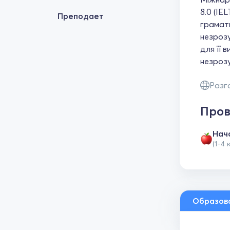
8.0 (IE
Преподает
грамати
незрозу
для її 
незрозу
Разг
Пров
Нач
(1-4 
Образов