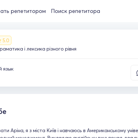
ать репетитором
Поиск репетитора
5.0
граматика і лексика різного рівня
й язык
бе
ати Аріна, я з міста Київ і навчаюсь в Американському унів
дний менеджмент. Викладаю англійську вже понад два роки