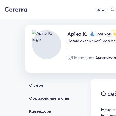
Блог
Ст
Аріна К.
Новичок
Навчу англійської мови: 
Преподает:
Английски
О себе
О се
Образование и опыт
Мене зв
Календарь
Міжнаро