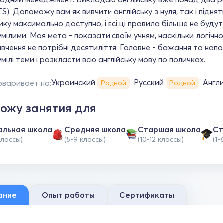
LTS). Допоможу вам як вивчити англійську з нуля, так і підн
ку максимально доступно, і всі ці правила більше не буду
мілими. Моя мета - показати своїм учням, наскільки логічно
вивчення не потрібні десятиліття. Головне - бажання та напо
мілі теми і розкласти всю англійську мову по поличках.
Украинский
Русский
Англ
оваривает на:
Родной
Родной
ожу занятия для
альная школа
Средняя школа
Cтаршая школа
Ст
классы)
(5-9 классы)
(10-12 классы)
(1-
ание
Опыт работы
Сертификаты