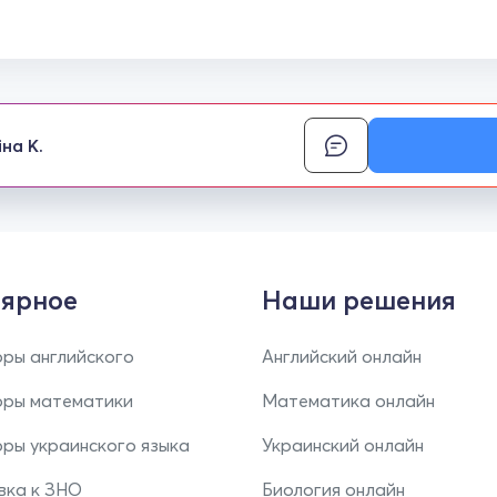
іна К.
ярное
Наши решения
ры английского
Английский онлайн
оры математики
Математика онлайн
ры украинского языка
Украинский онлайн
вка к ЗНО
Биология онлайн