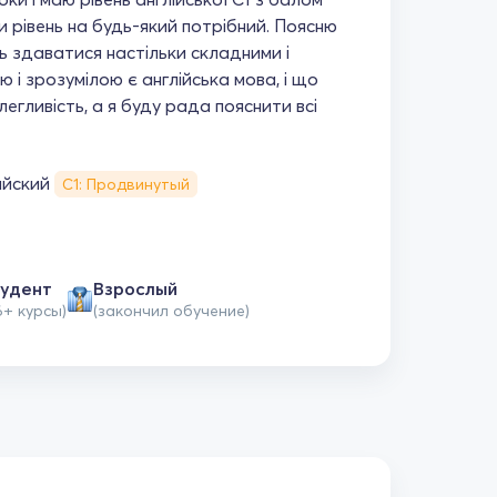
яти рівень на будь-який потрібний. Поясню
ть здаватися настільки складними і
ю і зрозумілою є англійська мова, і що
легливість, а я буду рада пояснити всі
ийский
С1: Продвинутый
удент
Взрослый
6+ курсы)
(закончил обучение)