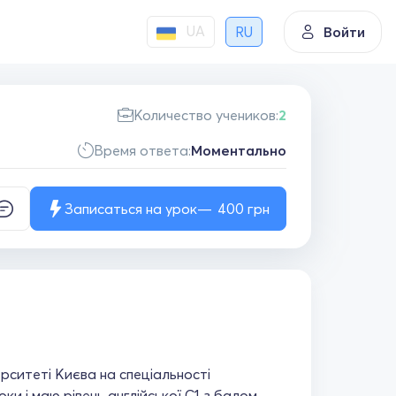
UA
RU
Войти
Количество учеников:
2
Время ответа:
Моментально
Записаться на урок
400
грн
ерситеті Києва на спеціальності
 і маю рівень англійської С1 з балом