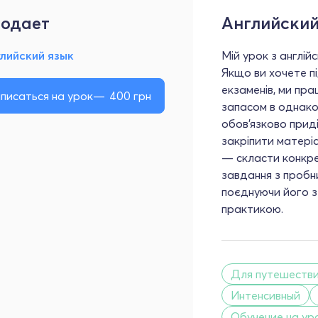
одает
Английский
лийский язык
Мій урок з англійс
Якщо ви хочете п
екзаменів, ми пр
писаться на урок
400
грн
запасом в однаков
обов’язково прид
закріпити матері
— скласти конкре
завдання з пробни
поєднуючи його з
практикою.
Для путешеств
Интенсивный
Обучение на ур