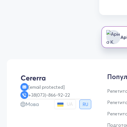
Ар
Попул
[email protected]
Репетито
+38(073)-866-92-22
Репетит
Мова
UA
RU
Репетито
Подгото