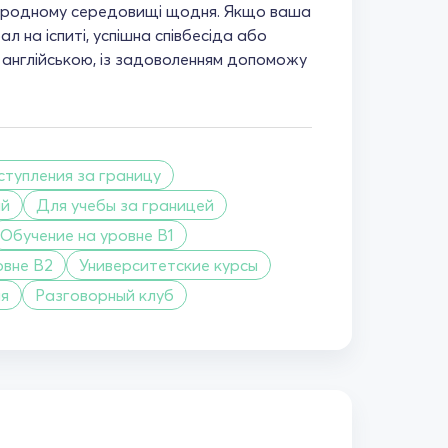
народному середовищі щодня. Якщо ваша
л на іспиті, успішна співбесіда або
я англійською, із задоволенням допоможу
ступления за границу
ий
Для учебы за границей
Обучение на уровне B1
овне B2
Университетские курсы
я
Разговорный клуб