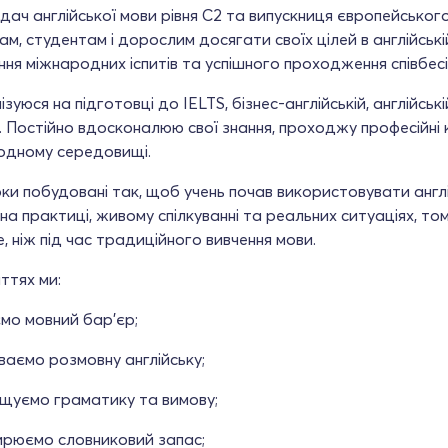
дач англійської мови рівня C2 та випускниця європейсько
м, студентам і дорослим досягати своїх цілей в англійські
ня міжнародних іспитів та успішного проходження співбесі
ізуюся на підготовці до IELTS, бізнес-англійській, англійсь
 Постійно вдосконалюю свої знання, проходжу професійні 
одному середовищі.
ки побудовані так, щоб учень почав використовувати англ
на практиці, живому спілкуванні та реальних ситуаціях, то
 ніж під час традиційного вивчення мови.
ттях ми:
мо мовний бар'єр;
ваємо розмовну англійську;
ащуємо граматику та вимову;
ирюємо словниковий запас;