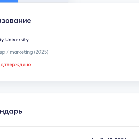
зование
iy University
р / marketing (2025)
одтверждено
ндарь