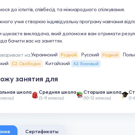
мося до іспитів, співбесід та міжнародного спілкування.
ного учня створюю індивідуальну програму навчання відпові
и шукаєте викладача, який допоможе вам отримати резуль
да бачити вас на заняттях.
Украинский
Русский
Поль
оваривает на:
Родной
Родной
ский
Китайский
С2: Свободно
А2: Базовый
ожу занятия для
альная школа
Средняя школа
Cтаршая школа
Ст
классы)
(5-9 классы)
(10-12 классы)
(1-
ание
Сертификаты