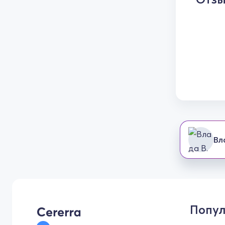
Вл
Попул