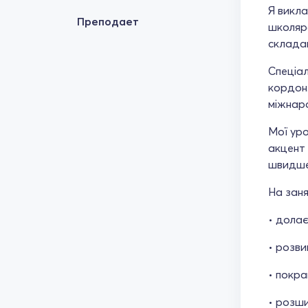
Я викла
Преподает
школяра
складан
Спеціал
кордон.
міжнар
Мої уро
акцент 
швидше,
На заня
• долає
• розви
• покр
• розш