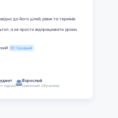
дно до його цілей, рівня та термінів.
тат, а не просто відпрацювати уроки,
ский
В1: Средний
удент
Взрослый
6+ курсы)
(закончил обучение)