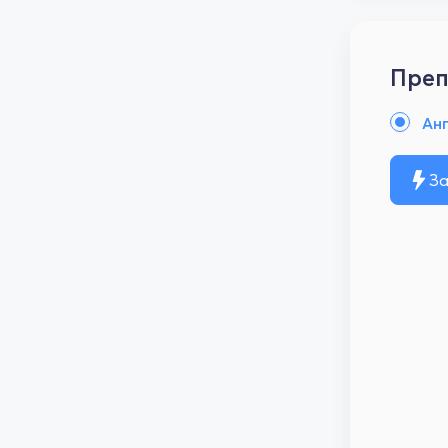
Преп
Анг
За