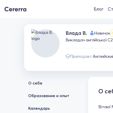
Блог
Ст
Влада В.
Новичок
Викладач англійської C2 
Преподает:
Английски
О себе
О се
Образование и опыт
Вітаю! 
Календарь