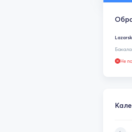
Обра
Lazarsk
Бакалав
Не п
Кале