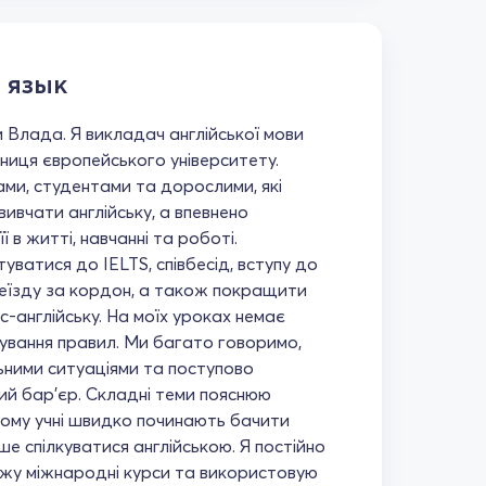
 язык
 Влада. Я викладач англійської мови
книця європейського університету.
ами, студентами та дорослими, які
вивчати англійську, а впевнено
 в житті, навчанні та роботі.
ватися до IELTS, співбесід, вступу до
ереїзду за кордон, а також покращити
с-англійську. На моїх уроках немає
чування правил. Ми багато говоримо,
ними ситуаціями та поступово
й бар'єр. Складні теми пояснюю
ому учні швидко починають бачити
іше спілкуватися англійською. Я постійно
жу міжнародні курси та використовую