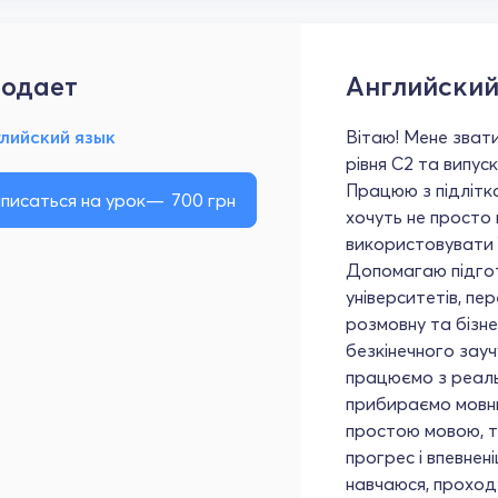
одает
Английский
лийский язык
Вітаю! Мене звати
рівня C2 та випус
Працюю з підлітк
писаться на урок
700
грн
хочуть не просто 
використовувати її
Допомагаю підготу
університетів, п
розмовну та бізне
безкінечного зау
працюємо з реаль
прибираємо мовни
простою мовою, т
прогрес і впевнен
навчаюся, проход