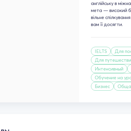
англійську в між
мета — високий ба
вільне спілкуванн
вам її досягти.
IELTS
Для по
Для путешеств
Интенсивный
Обучение на ур
Бизнес
Обща
ывы