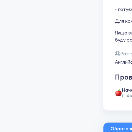
• готує
Для кож
Якщо в
буду ра
Разг
Англий
Пров
Нач
(1-4 
Образов