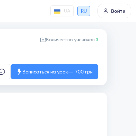
UA
RU
Войти
Количество учеников:
3
Записаться на урок
700
грн