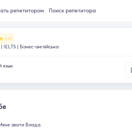
ать репетитором
Поиск репетитора
5.0
| IELTS | Бізнес-англійська
й язык
бе
Мене звати Влада.