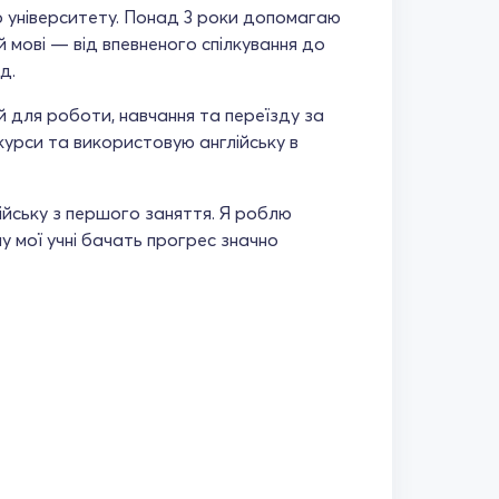
го університету. Понад 3 роки допомагаю
й мові — від впевненого спілкування до
д.
кій для роботи, навчання та переїзду за
курси та використовую англійську в
ійську з першого заняття. Я роблю
му мої учні бачать прогрес значно