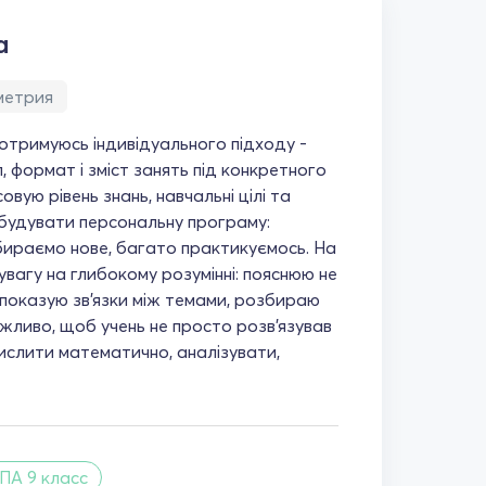
а
метрия
дотримуюсь індивідуального підходу -
 формат і зміст занять під конкретного
совую рівень знань, навчальні цілі та
будувати персональну програму:
ираємо нове, багато практикуємось. На
вагу на глибокому розумінні: пояснюю не
, показую зв'язки між темами, розбираю
жливо, щоб учень не просто розв'язував
мислити математично, аналізувати,
ПА 9 класс