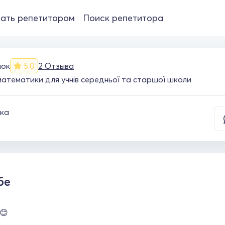
ать репетитором
Поиск репетитора
чок
5.0
2 Отзыва
 математики для учнів середньої та старшої школи
ка
бе
 😊