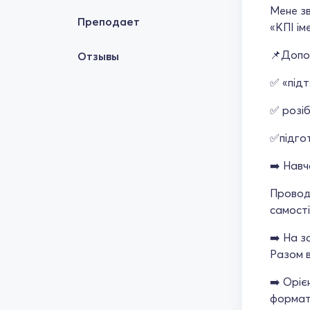
Мене зв
Преподает
«КПІ ім
📌Допо
Отзывы
✅ «під
✅ розі
✅підго
➡️ Навч
Провод
самості
➡️ На з
Разом 
➡️ Оріє
формат 