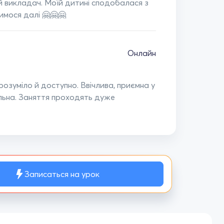
й викладач. Моїй дитині сподобалася з
чимося далі 🤗🤗🤗
Онлайн
озуміло й доступно. Ввічлива, приємна у
альна. Заняття проходять дуже
Записаться на урок