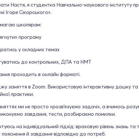
ати Настя, я студентка Навчально-наукового інституту п
ені Ігоря Сікорського».
магаю школярам:
тягнути» програму
братись у складних темах
туватись до контрольних, ДПА та НМТ
ання проходить в онлайн форматі.
жу заняття в Zoom. Використовую інтерактивну дошку та
йної практики.
аняттях ми не просто «розв’язуємо задачі», а вчимось розум
виконуємо завдання, тести, розбираємо помилки.
нтуюсь на індивідуальний підхід: враховую рівень знань та
пояснення й завдання відповідно до потреб.