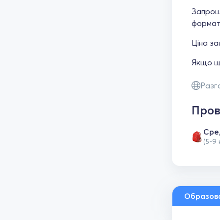
Запрош
формат
Ціна за
Якщо ще
Разг
Пров
Сре
(5-9
Образов