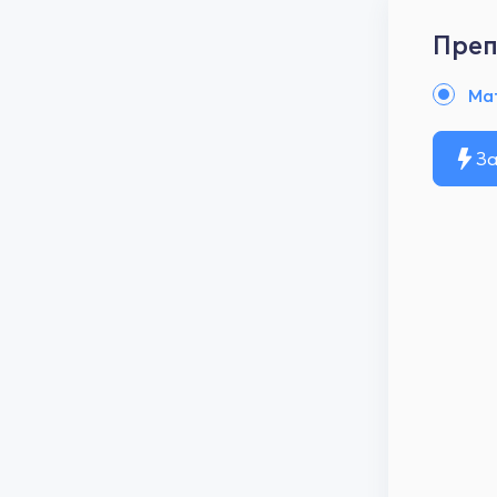
Преп
Ма
За