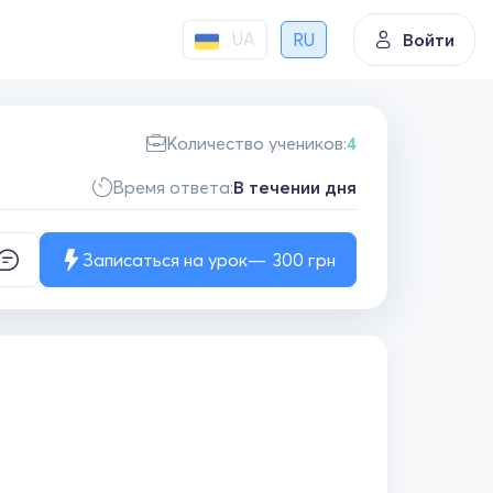
UA
RU
Войти
Количество учеников:
4
Время ответа:
В течении дня
Записаться на урок
300
грн