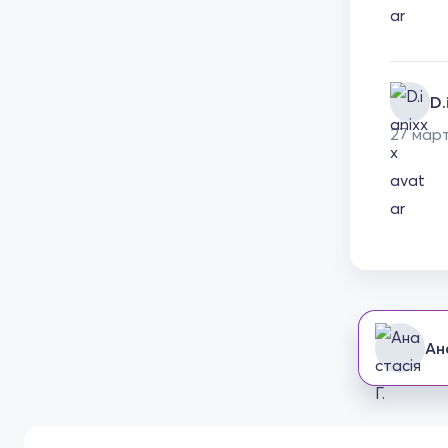
D.
27 мар
Ан