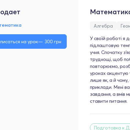
одает
Математик
тематика
Алгебра
Гео
У своїй роботі я 
писаться на урок
300
грн
підлаштовую темп,
учня. Спочатку з'я
труднощі, щоб по
повторюємо, розб
уроках акцентую у
лише як, а й чому
приклади. Мені ва
завдання, а вмів 
ставити питання.
Подготовка к Д