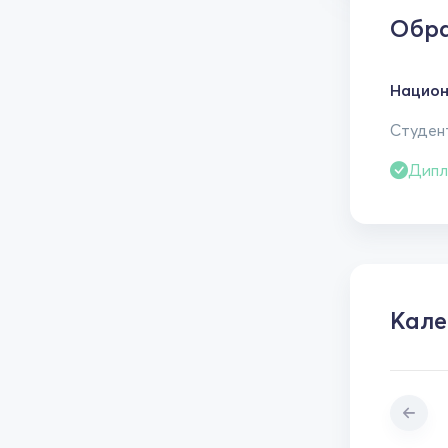
Обра
Национ
Студент
Дипл
Кале