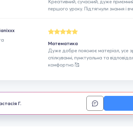
Креативний, сучасний, дуже приємни
першого уроку. Підтягнули знання і в
ianixxx
та
Математика
Дуже добре пояснює матеріал, усе зр
спілкуванні, пунктуальна та відповід
комфортно.🥰
астасія Г.