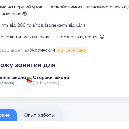
ую на перший урок — познайомимось, визначимо рівень пі
 навчання.📚
нять від 200 грн/год (залежить від цілі)
 залишились питання — із радістю відповім! 😉
Украинский
оваривает на:
С2: Свободно
ожу занятия для
дняя школа
Cтаршая школа
 классы)
(10-12 классы)
ание
Опыт работы