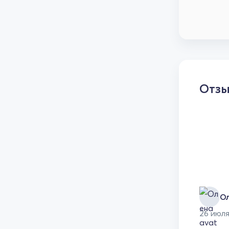
Отз
О
26 июл