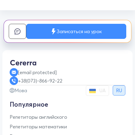
Записаться на урок
[email protected]
+38(073)-866-92-22
UA
Мова
RU
Популярное
Репетиторы английского
Репетиторы математики