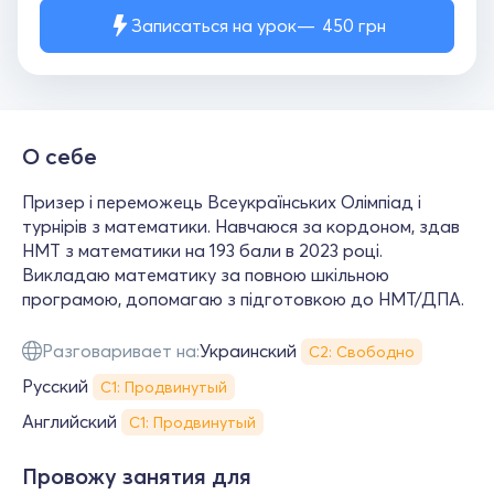
Записаться на урок
450
грн
О себе
Призер і переможець Всеукраїнських Олімпіад і
турнірів з математики. Навчаюся за кордоном, здав
НМТ з математики на 193 бали в 2023 році.
Викладаю математику за повною шкільною
програмою, допомагаю з підготовкою до НМТ/ДПА.
Разговаривает на:
Украинский
С2: Свободно
Русский
С1: Продвинутый
Английский
С1: Продвинутый
Провожу занятия для