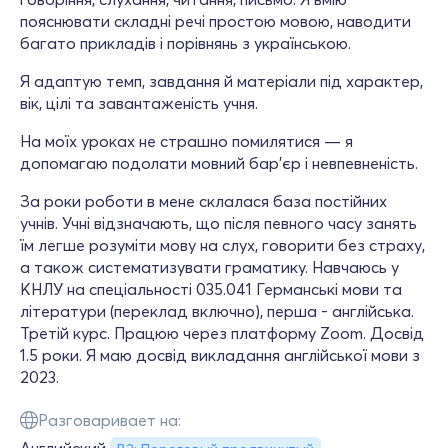
пояснювати складні речі простою мовою, наводити
багато прикладів і порівнянь з українською.
Я адаптую темп, завдання й матеріали під характер,
вік, цілі та завантаженість учня.
На моїх уроках не страшно помилятися — я
допомагаю подолати мовний бар’єр і невпевненість.
За роки роботи в мене склалася база постійних
учнів. Учні відзначають, що після певного часу занять
їм легше розуміти мову на слух, говорити без страху,
а також систематизувати граматику. Навчаюсь у
КНЛУ на спеціальності 035.041 Германські мови та
літератури (переклад включно), перша - англійська.
Третій курс. Працюю через платформу Zoom. Досвід
1.5 роки. Я маю досвід викладання англійської мови з
2023.
Разговаривает на: