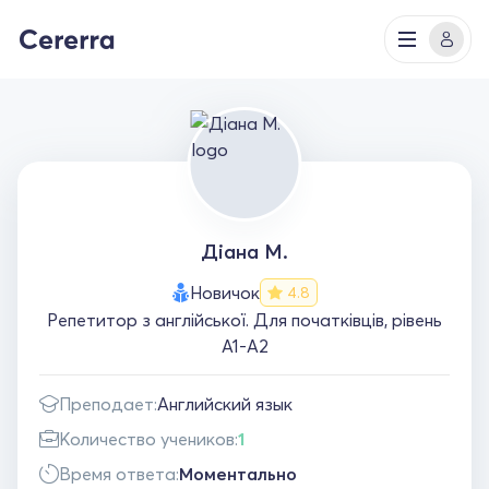
Діана М.
Новичок
4.8
Репетитор з англійської. Для початківців, рівень
А1-А2
Преподает:
Английский язык
Количество учеников:
1
Время ответа:
Моментально