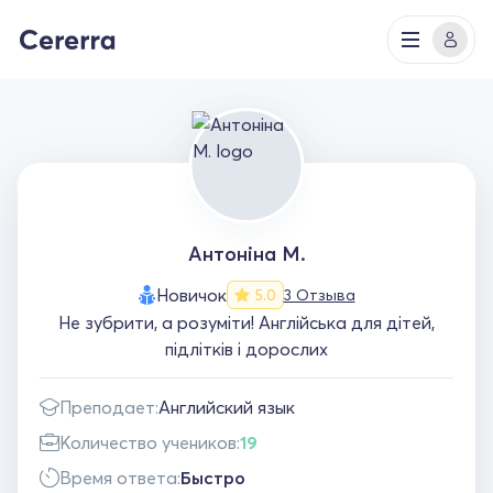
Антоніна М.
Новичок
3 Отзыва
5.0
Не зубрити, а розуміти! Англійська для дітей,
підлітків і дорослих
Преподает:
Английский язык
Количество учеников:
19
Время ответа:
Быстро