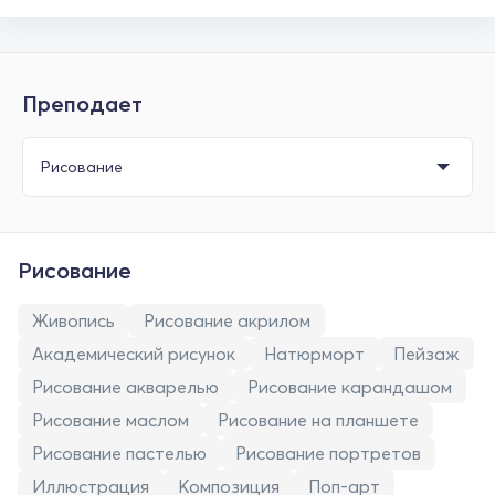
Преподает
Рисование
Живопись
Рисование акрилом
Академический рисунок
Натюрморт
Пейзаж
Рисование акварелью
Рисование карандашом
Рисование маслом
Рисование на планшете
Рисование пастелью
Рисование портретов
Иллюстрация
Композиция
Поп-арт