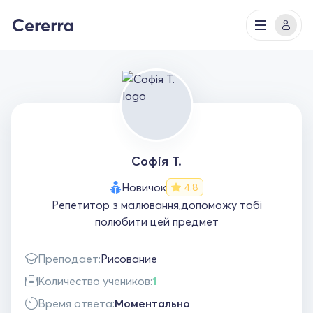
Софія Т.
Новичок
4.8
Репетитор з малювання,допоможу тобі
полюбити цей предмет
Преподает:
Рисование
Количество учеников:
1
Время ответа:
Моментально