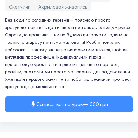
Скетчинг
Акриловая живопись
Без води та складних термінів – пояснюю просто і
зрозуміло, навіть якщо ти ніколи не тримав олівець у руках.
Одразу до практики – ми не будемо витрачати години на
теорію, а відразу почнемо малювати! Розбір помилок і
лайфхаки – покажу, як легко виправити малюнок, щоб він
виглядав професійніше. Індивідуальний підхід –
підлаштовую урок під твій рівень і цілі: чи то портрет,
реалізм, анатомія, чи просто малювання для задоволення.
Уже після першого заняття ти побачиш реальний прогрес і
зрозумієш, що малювати на
Записаться на урок
500
грн