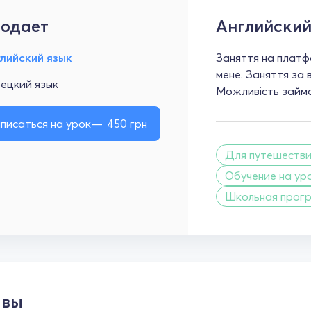
одает
Английский
лийский язык
Заняття на платфо
мене. Заняття за
ецкий язык
Можливість займа
писаться на урок
450
грн
Для путешеств
Обучение на ур
Школьная прог
ывы