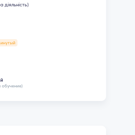
а діяльність)
винутый
ый
л обучение)