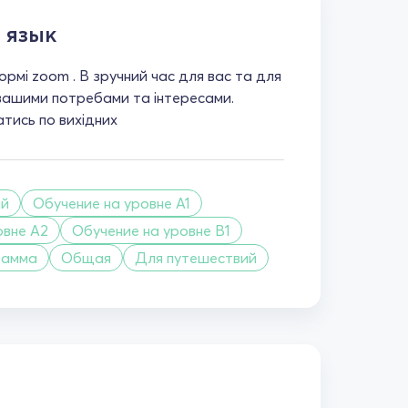
 язык
рмі zoom . В зручний час для вас та для
 вашими потребами та інтересами.
тись по вихідних
ий
Обучение на уровне A1
овне A2
Обучение на уровне B1
рамма
Общая
Для путешествий