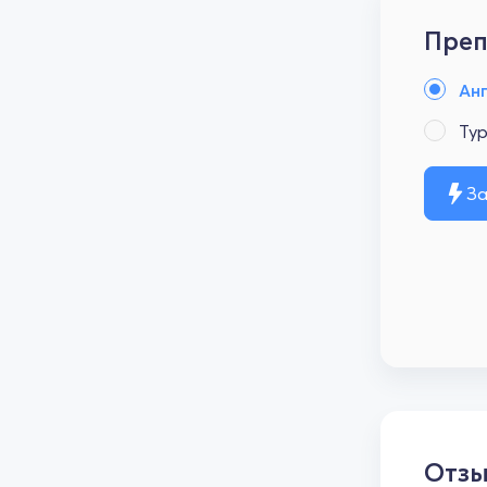
Преп
Анг
Тур
За
Отз