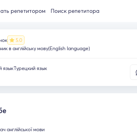
ать репетитором
Поиск репетитора
чок
5.0
ик в англійську мову(English language)
й язык
Турецкий язык
бе
ч англійської мови