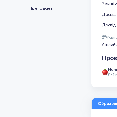
2 вищі 
Преподает
Досвід 
Досвід 
Разг
Англий
Пров
Нач
(1-4 
Образов