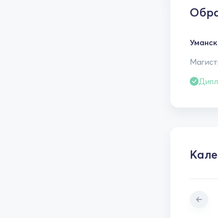
Обра
Уманск
Магистр
Дипл
Кале