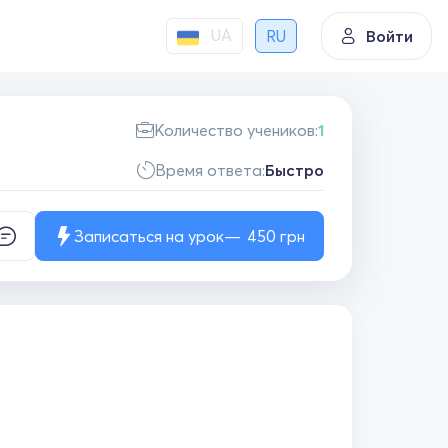
UA
RU
Войти
Количество учеников:
1
Время ответа:
Быстро
Записаться на урок
450
грн