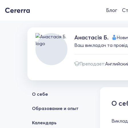
Блог
Ст
Анастасія Б.
Нови
Ваш викладач та провідн
Преподает:
Английски
О себе
О се
Образование и опыт
Виклада
Календарь