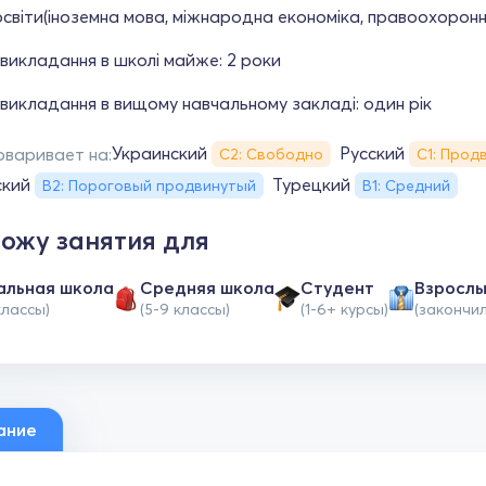
освіти(іноземна мова, міжнародна економіка, правоохоронн
викладання в школі майже: 2 роки
викладання в вищому навчальному закладі: один рік
Украинский
Русский
оваривает на:
С2: Свободно
С1: Прод
ский
Турецкий
B2: Пороговый продвинутый
В1: Средний
ожу занятия для
альная школа
Средняя школа
Студент
Взросл
классы)
(5-9 классы)
(1-6+ курсы)
(закончи
ание