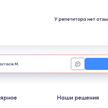
У репетитора нет отзы
астасія М.
ярное
Наши решения