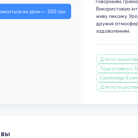
говорінням, грама
Використовую інт
писаться на урок
500
грн
живу лексику. Урок
дружня атмосфера
задоволенням.
Для путешеств
Подготовка к З
Cambridge Exa
Для путешеств
ывы