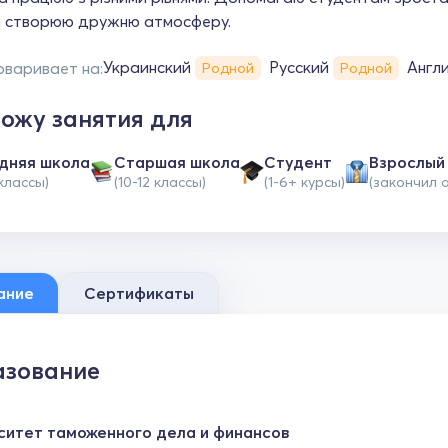
 створюю дружню атмосферу.
Украинский
Русский
Англ
оваривает на:
Родной
Родной
ожу занятия для
дняя школа
Cтаршая школа
Студент
Взрослый
 классы)
(10-12 классы)
(1-6+ курсы)
(закончил 
ание
Сертификаты
зование
ситет таможенного дела и финансов