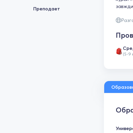
завжди
Преподает
Разг
Пров
Сре
(5-9
Образов
Обра
Универ