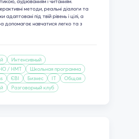
тикою, аудіюванням і читанням.
ерактивні методи, реальні діалоги та
и адаптовані під твій рівень і цілі, а
 допомагає навчатися легко та з
ий
Интенсивный
НО / НМТ
Школьная программа
ms
ЄВІ
Бизнес
IT
Общая
ий
Разговорный клуб