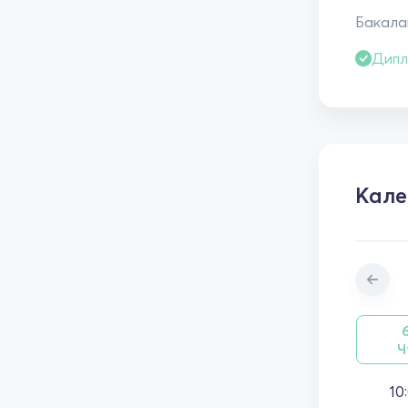
Бакалав
Дипл
Кале
Ч
10