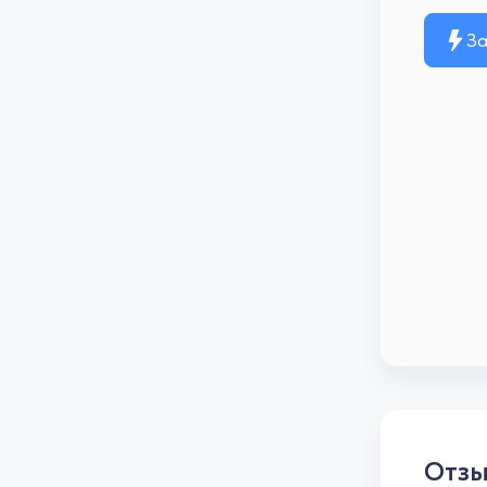
За
Отз