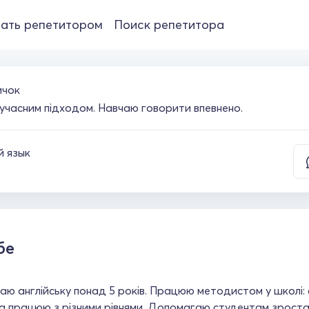
ать репетитором
Поиск репетитора
ичок
сучасним підходом. Навчаю говорити впевнено.
й язык
бе
ю англійську понад 5 років. Працюю методистом у школі:
а працюю з різними рівнями. Допомагаю студентам зростат