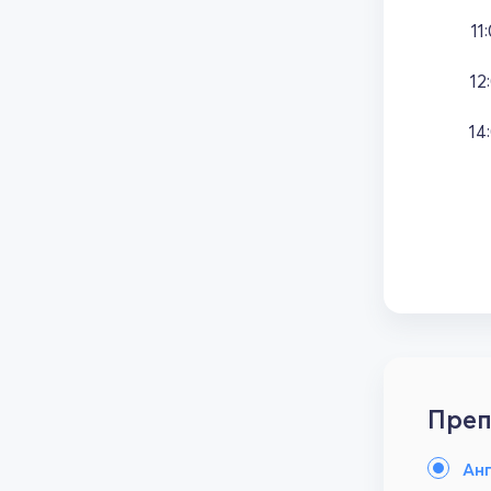
11
12
14
Преп
Анг