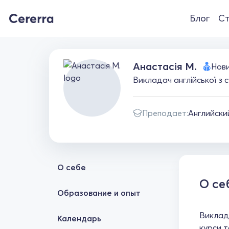
Блог
Ст
Анастасія М.
Нов
Викладач англійської з 
Преподает:
Английски
О себе
О се
Образование и опыт
Виклада
Календарь
курси т