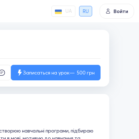
UA
RU
Войти
Записаться на урок
500
грн
 створюю навчальні програми, підбираю
и в мові, мотивую до навчання та