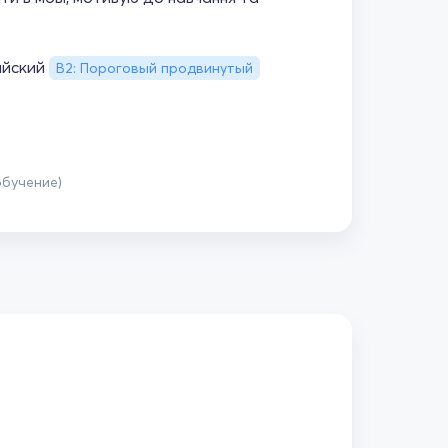
ийский
B2: Пороговый продвинутый
обучение)