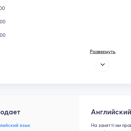
:00
:00
:00
Развернуть
одает
Английский
лийский язык
На занятті ми пр