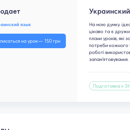
одает
Украинский
раинский язык
На мою думку. іде
цікаво та є дружн
плани уроків, які 
писаться на урок
150
грн
потреби кожного уч
роботі використо
запам'ятовування.
Подготовка к З
ывы