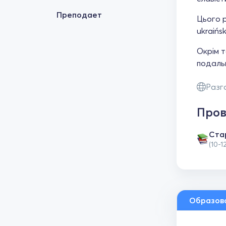
Преподает
Цього р
ukraińsk
Окрім т
подальш
Разг
Пров
Cта
(10-1
Образов