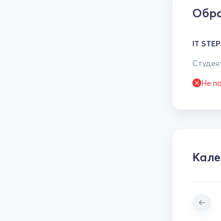
Обра
IT STEP
Студент
Не п
Кале