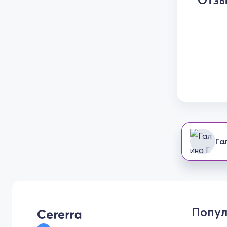
Га
Попул