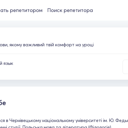
ать репетитором
Поиск репетитора
ови, якому важливий твій комфорт на уроці
й язык
бе
я в Чернівецькому національному університеті ім. Ю. Федь
ичні студії. Польська мова та література (Філологія).