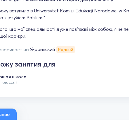
оку вступила в Uniwersytet Komisji Edukacji Narodowej w Kra
a z językiem Polskim "
ого, що мої спеціальності дуже пов'язані між собою, я не 
ої кар'єри.
Украинский
оваривает на:
Родной
ожу занятия для
ршая школа
2 классы)
ание