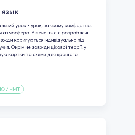
 язык
альний урок - урок, на якому комфортно,
я атмосфера. У мене вже є розроблені
завжди коригуються індивідуально під
ня. Окрім не завжди цікавої теорії, у
вую картки та схеми для кращого
НО / НМТ