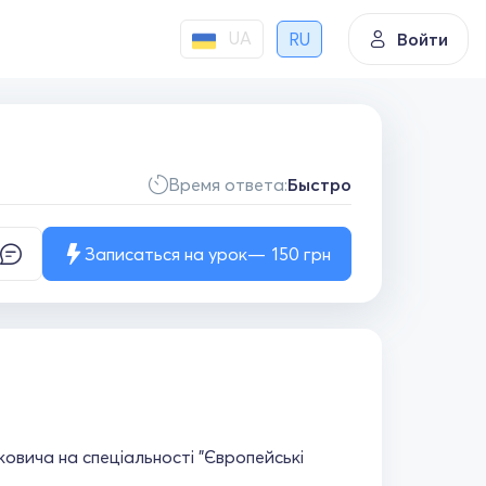
UA
RU
Войти
Время ответа:
Быстро
Записаться на урок
150
грн
ковича на спеціальності "Європейські