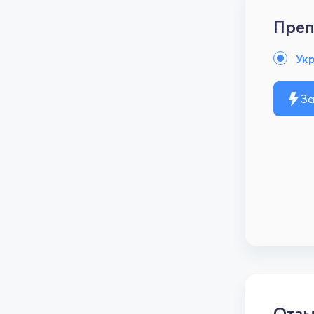
Преп
Ук
За
Отз