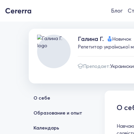
Блог
Ст
Галина Г.
Новичок
Репетитор української м
Преподает:
Украински
О себе
О се
Образование и опыт
Навчаюс
Календарь
славіст