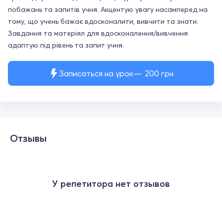
побажань та запитів учня. Акцентую увагу насамперед на
тому, що учень бажає вдосконалити, вивчити та знати.
Завдання та матеріял для вдосконалення/вивчення
адаптую під рівень та запит учня.
Записаться на урок
200
грн
Отзывы
У репетитора нет отзывов