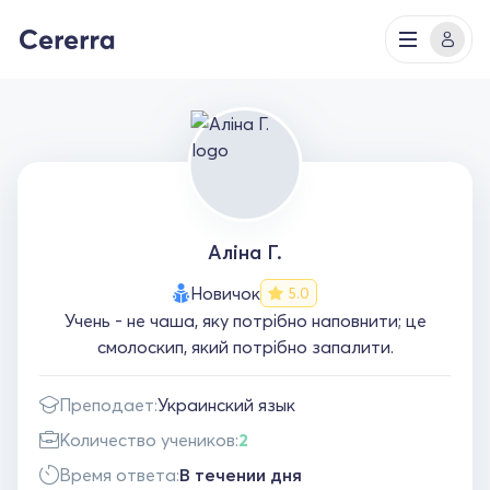
Аліна Г.
Новичок
5.0
Учень - не чаша, яку потрібно наповнити; це
смолоскип, який потрібно запалити.
Преподает:
Украинский язык
Количество учеников:
2
Время ответа:
В течении дня