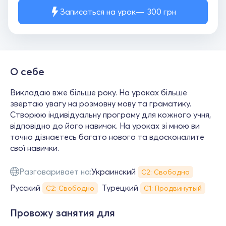
Записаться на урок
300
грн
О себе
Викладаю вже більше року. На уроках більше
звертаю увагу на розмовну мову та граматику.
Створюю індивідуальну програму для кожного учня,
відповідно до його навичок. На уроках зі мною ви
точно дізнаєтесь багато нового та вдосконалите
свої навички.
Разговаривает на:
Украинский
С2: Свободно
Русский
Турецкий
С2: Свободно
С1: Продвинутый
Провожу занятия для