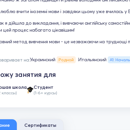
люблю вчити іноземні мови і завдяки цьому уже вчилась у В
к я дійшла до викладання, і вивчаючи англійську самостій
и цей процес набагато цікавішим!
овний метод вивчення мови - це незважаючи на труднощі 
Украинский
Итальянский
оваривает на:
Родной
А1: Начал
ожу занятия для
ршая школа
Студент
2 классы)
(1-6+ курсы)
ание
Сертификаты