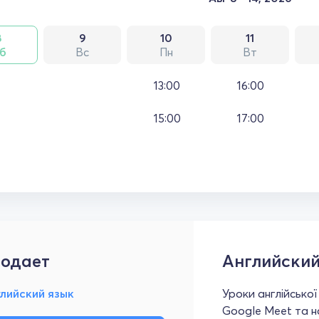
8
9
10
11
б
Вс
Пн
Вт
13:00
16:00
15:00
17:00
одает
Английский
лийский язык
Уроки англійської
Google Meet та н