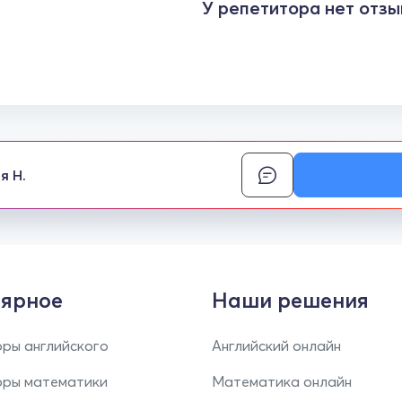
У репетитора нет отзы
я Н.
ярное
Наши решения
ры английского
Английский онлайн
оры математики
Математика онлайн