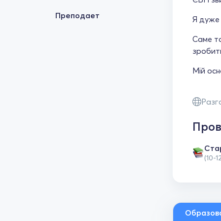
Преподает
Я дуже 
Саме та
зробит
Мій осн
Разг
Пров
Cта
(10-1
Образов