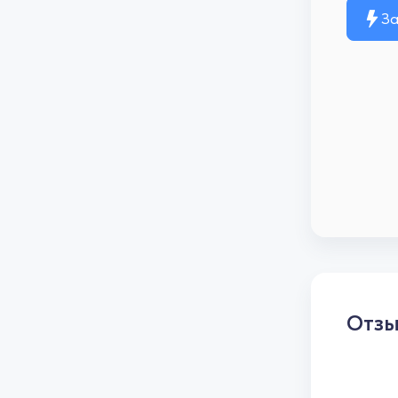
За
Отз