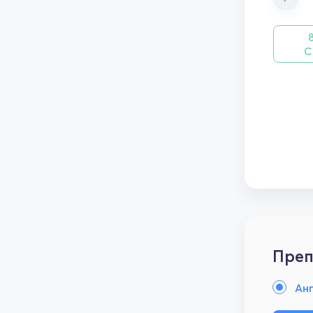
С
Преп
Анг