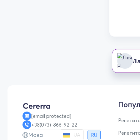
Ліл
Попул
[email protected]
Репетито
+38(073)-866-92-22
Репетит
Мова
UA
RU