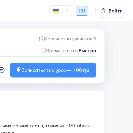
UA
RU
Войти
Количество учеников:
9
Время ответа:
Быстро
Записаться на урок
400
грн
нських мовних тестів, таких як НМТ або ж
 мовою.