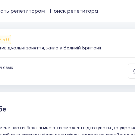
ать репетитором
Поиск репетитора
5.0
ивідуальні заняття, жила у Великій Британії
й язык
бе
 мене звати Ліля і зі мною ти зможеш підготувати до украї
вичайно ж загалом підвищити рівень володіння англійською