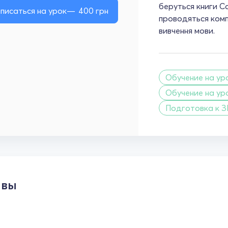
беруться книги Ca
писаться на урок
400
грн
проводяться комп
вивчення мови.
Обучение на ур
Обучение на ур
Подготовка к 
ывы