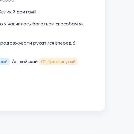
еликій Британії!
но я навчилась багатьом способам як
продовжувати рухатися вперед :)
Английский
ьный
С1: Продвинутый