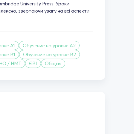
mbridge University Press. Уроки
лексно, звертаючи увагу на всі аспекти
овне A1
Обучение на уровне A2
овне B1
Обучение на уровне B2
ЗНО / НМТ
ЄВІ
Общая