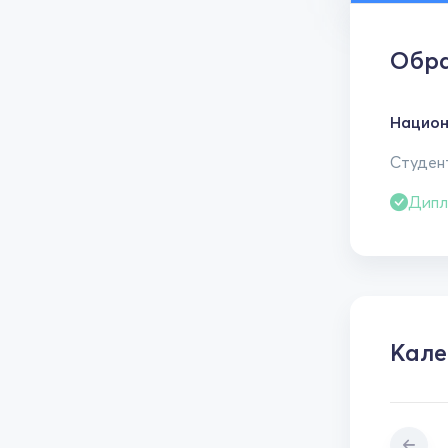
Обра
Национ
Студен
Дипл
Кале