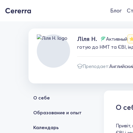
Блог
Ст
Ліля Н.
Активный
готую до НМТ та ЄВІ, інд
Преподает:
Английски
О себе
О се
Образование и опыт
Привіт,
Календарь
ЄВІ і з