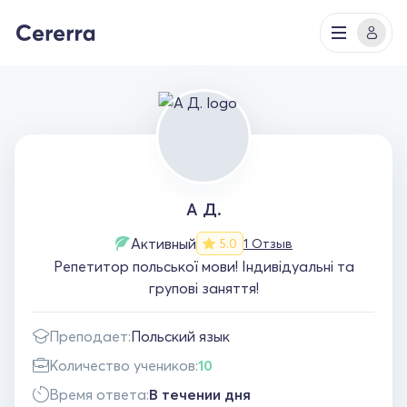
А Д.
Активный
1 Отзыв
5.0
Репетитор польської мови! Індивідуальні та
групові заняття!
Преподает:
Польский язык
Количество учеников:
10
Время ответа:
В течении дня