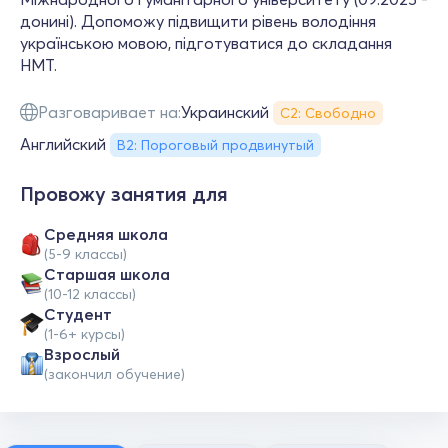
донині). Допоможу підвищити рівень володіння
українською мовою, підготуватися до складання
НМТ.
Разговаривает на:
Украинский
С2: Свободно
Английский
B2: Пороговый продвинутый
Провожу занятия для
Средняя школа
(5-9 классы)
Cтаршая школа
(10-12 классы)
Студент
(1-6+ курсы)
Взрослый
(закончил обучение)