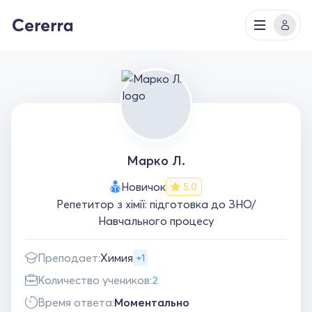
Марко Л.
Новичок
5.0
Репетитор з хімії: підготовка до ЗНО/
Навчального процесу
Преподает:
Химия
+1
Количество учеников:
2
Время ответа:
Моментально