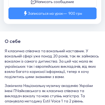
Написать сообщение
Записаться на урок
900
грн
О себе
Я класична співачка та вокальний наставник. У
вокальній сфері уже понад 20 років, так як займаюсь
вокалом із самого дитинства. За цей час мала як
українських так і європейських викладачів, від яких
взяла багато корисної інформації, тепер я хочу
поділитись цими знаннями з вами.
Закінчила Національну музичну академію України
імені П.Чайковського як класична співачка та
викладач вокалу та маю ступінь магістра. Та
опанувала методику Estil Voice 1 та 2 рівень.