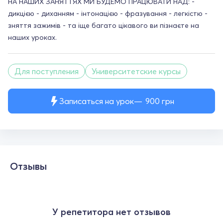
НА НАШИХ ЗАНЯТТЯХ МИ БУДЕМО ПРАЦЮВАТИ НАД: -
дикцією - диханням - інтонацією - фразування - легкістю -
зняття зажимів - та іще багато цікавого ви пізнаєте на
наших уроках.
Для поступления
Университетские курсы
Записаться на урок
900
грн
Отзывы
У репетитора нет отзывов