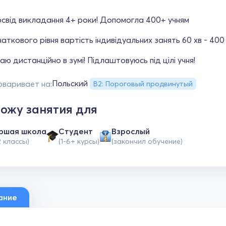
свід викладання 4+ роки! Допомогла 400+ учням
аткового рівня вартість індивідуальних занять 60 хв - 400 г
ю дистанційно в зумі! Підлаштовуюсь під цілі учня!
Польский
оваривает на:
B2: Пороговый продвинутый
ожу занятия для
ршая школа
Студент
Взрослый
2 классы)
(1-6+ курсы)
(закончил обучение)
ание