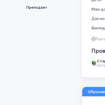
Преподает
Маю до
Для поч
Виклада
Разг
Пров
Cта
(10-1
Образов