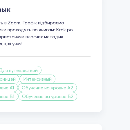
зык
ь в Zoom. Графік підбираємо
оки проходять по книгам: Krok po
користанням власних методик.
 цілі учня!
Для путешествий
раницей
Интенсивный
вне A1
Обучение на уровне A2
овне B1
Обучение на уровне B2