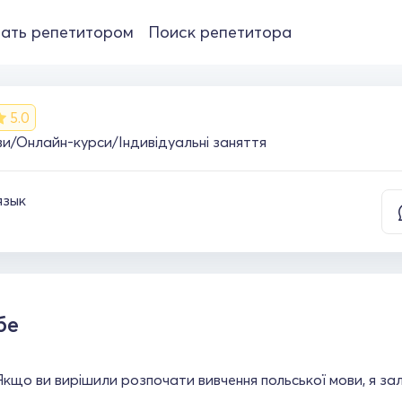
ать репетитором
Поиск репетитора
5.0
ви/Онлайн-курси/Індивідуальні заняття
язык
бе
Якщо ви вирішили розпочати вивчення польської мови, я за