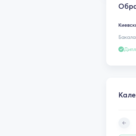
Обра
Киевск
Бакалав
Дипл
Кале