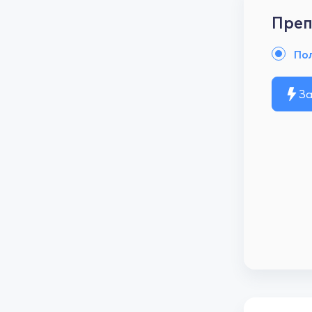
Преп
По
За