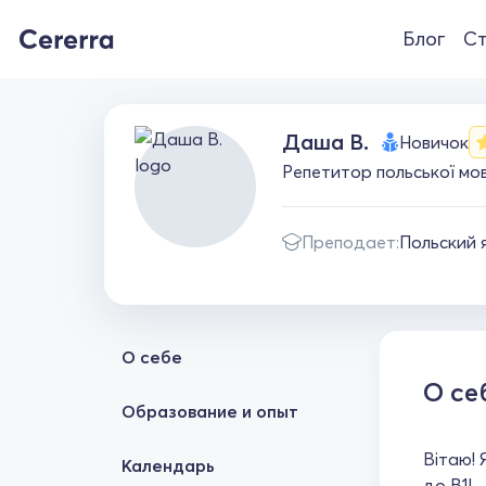
Блог
Ст
Даша В.
Новичок
Репетитор польської мо
Преподает:
Польский 
О себе
О се
Образование и опыт
Вітаю! 
Календарь
до B1!