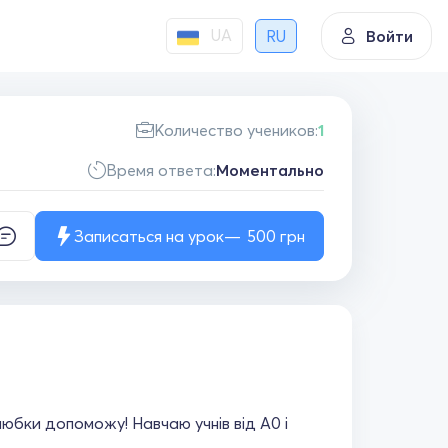
UA
RU
Войти
Количество учеников:
1
Время ответа:
Моментально
Записаться на урок
500
грн
любки допоможу! Навчаю учнів від А0 і