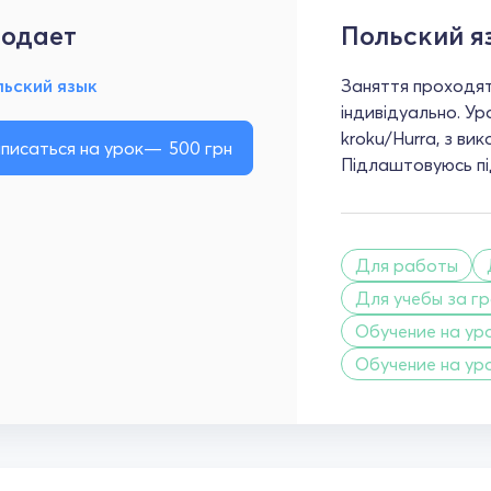
одает
Польский я
льский язык
Заняття проходят
індивідуально. Ур
kroku/Hurra, з ви
писаться на урок
500
грн
Підлаштовуюсь під
Для работы
Для учебы за г
Обучение на уро
Обучение на ур