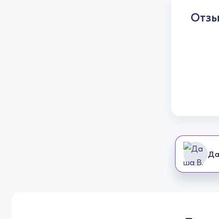
Отз
Да