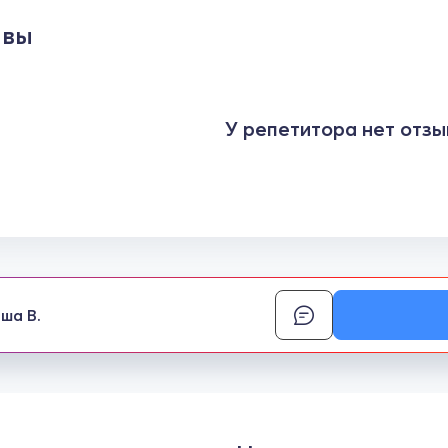
ывы
У репетитора нет отзы
ша В.