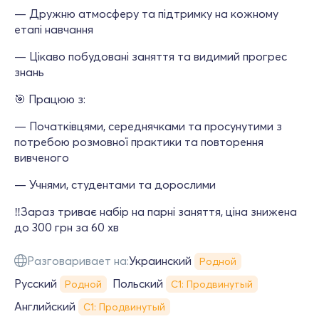
— Дружню атмосферу та підтримку на кожному
етапі навчання
— Цікаво побудовані заняття та видимий прогрес
знань
🎯 Працюю з:
— Початківцями, середнячками та просунутими з
потребою розмовної практики та повторення
вивченого
— Учнями, студентами та дорослими
‼️Зараз триває набір на парні заняття, ціна знижена
до 300 грн за 60 хв
Разговаривает на:
Украинский
Родной
Русский
Польский
Родной
С1: Продвинутый
Английский
С1: Продвинутый