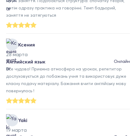
Круті заняття. Подобається структура: спочатку теорія,
потім одразу практика на говорінні. Темп бадьорий,
заняття не затягуються
Ксения
28 марта
Английский язык
Онлайн
Все чудово! Приємна атмосфера на уроках, репетитор
дослуховується до побажань учня та використовує дуже
класну подачу матеріалу. Бажання вчити англійську мову
повернулось !
Yaki
19 марта