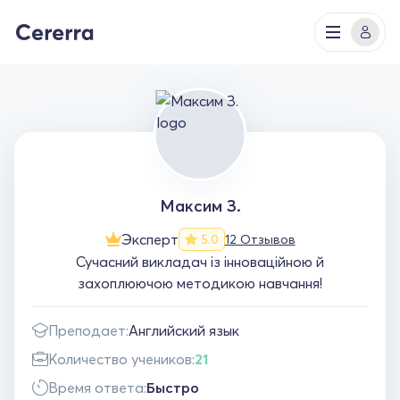
Максим З.
Эксперт
12 Отзывов
5.0
Сучасний викладач із інноваційною й
захоплюючою методикою навчання!
Преподает:
Английский язык
Количество учеников:
21
Время ответа:
Быстро