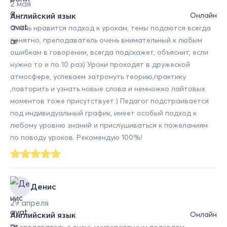
2 мая
Английский язык
Онлайн
Очень нравится подход к урокам, темы подаются всегда
понятно, преподаватель очень внимательный к любым
ошибкам в говорении, всегда подскажет, объяснит, если
нужно то и по 10 раз) Уроки проходят в дружеской
атмосфере, успеваем затронуть теорию,практику
,повторить и узнать новые слова и немножко лайтовых
моментов тоже присутствует ) Педагог подстраивается
под индивидуальный график, имеет особый подход к
любому уровню знаний и прислушиваться к пожеланиям
по поводу уроков. Рекомендую 100%!
Денис
29 апреля
Английский язык
Онлайн
Преподаватель с очень универсальным подходом,