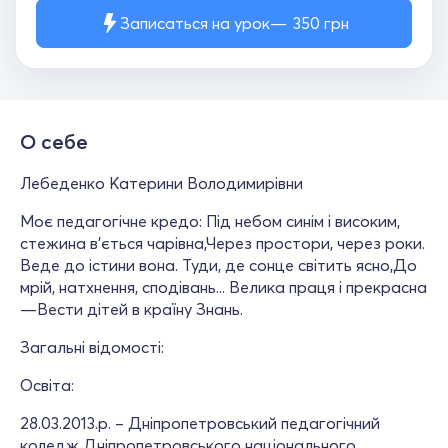
Записаться на урок
350
грн
О себе
Лебеденко Катерини Володимирівни
Моє педагогічне кредо: Під небом синім і високим,
стежина в'ється чарівна,Через простори, через роки.
Веде до істини вона. Туди, де сонце світить ясно,До
мрій, натхнення, сподівань... Велика праця і прекрасна
—Вести дітей в країну Знань.
Загальні відомості:
Освіта:
28.03.2013.р. – Дніпропетровський педагогічний
коледж Дніпропетровського національного