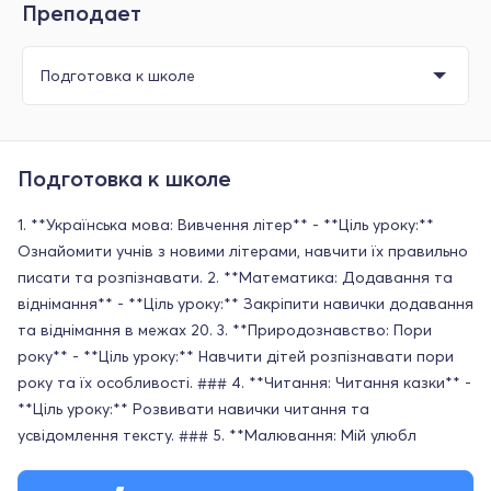
Преподает
Подготовка к школе
1. **Українська мова: Вивчення літер** - **Ціль уроку:**
Ознайомити учнів з новими літерами, навчити їх правильно
писати та розпізнавати. 2. **Математика: Додавання та
віднімання** - **Ціль уроку:** Закріпити навички додавання
та віднімання в межах 20. 3. **Природознавство: Пори
року** - **Ціль уроку:** Навчити дітей розпізнавати пори
року та їх особливості. ### 4. **Читання: Читання казки** -
**Ціль уроку:** Розвивати навички читання та
усвідомлення тексту. ### 5. **Малювання: Мій улюбл