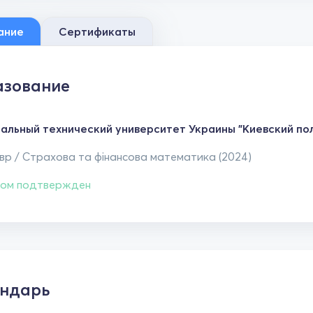
ание
Сертификаты
зование
альный технический университет Украины "Киевский пол
вр / Страхова та фінансова математика (2024)
ом подтвержден
ндарь