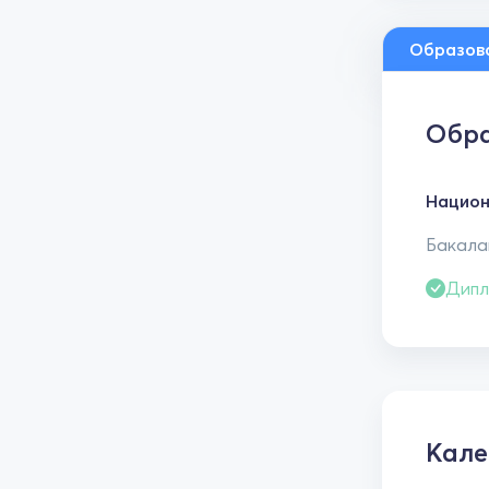
Образов
Обра
Национ
Бакала
Дипл
Кале