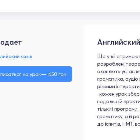
одает
Английский
лийский язык
Що учні отримают
розроблені теоре
охоплють усі аспе
писаться на урок
450
грн
граматика, аудіо
різними інтеракти
-кожен урок збер
подальшій практиці
тільки) програми.
граматику, а й ро
до іспитів, НМТ, в