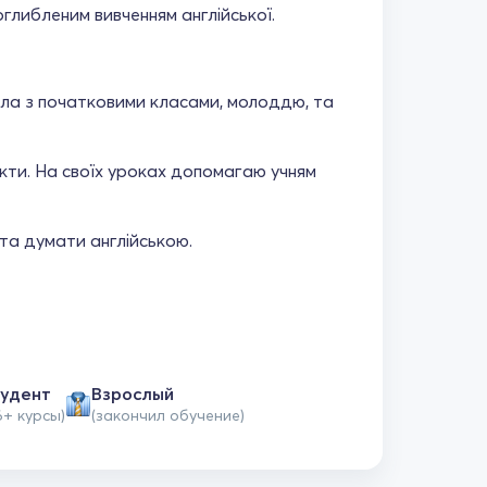
поглибленим вивченням англійської.
ала з початковими класами, молоддю, та
лекти. На своїх уроках допомагаю учням
та думати англійською.
удент
Взрослый
6+ курсы)
(закончил обучение)