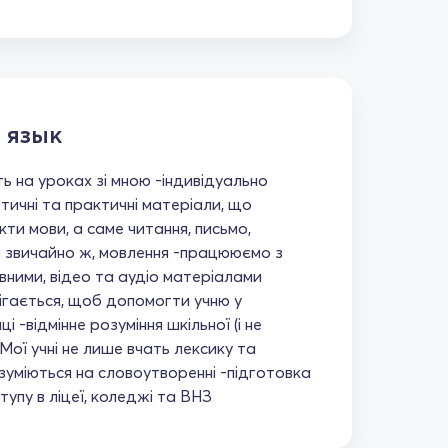
 язык
ь на уроках зі мною -індивідуально
тичні та практичні матеріали, що
кти мови, а саме читання, письмо,
 і звичайно ж, мовлення -працююємо з
вними, відео та аудіо матеріалами
ігається, щоб допомогти учню у
 -відмінне розуміння шкільної (і не
 Мої учні не лише вчать лексику та
зуміються на словоутворенні -підготовка
ступу в ліцеї, коледжі та ВНЗ