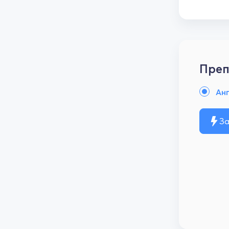
Преп
Анг
За