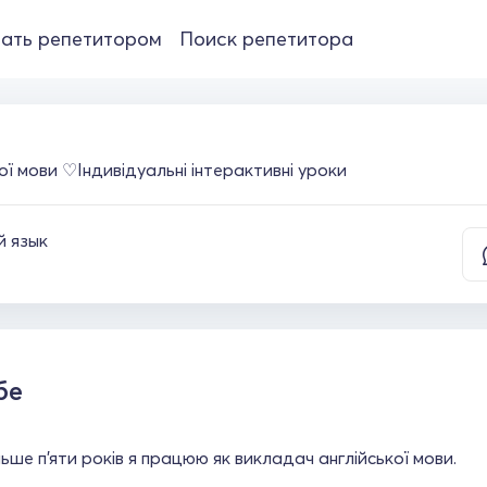
ать репетитором
Поиск репетитора
ої мови ♡Індивідуальні інтерактивні уроки
й язык
бе
ьше п'яти років я працюю як викладач англійської мови.