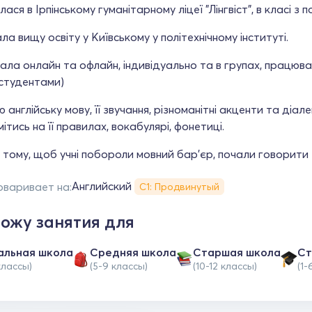
лася в Ірпінському гуманітарному ліцеї "Лінгвіст", в класі з 
а вищу освіту у Київському у політехнічному інституті.
ла онлайн та офлайн, індивідуально та в групах, працюв
 студентами)
 англійську мову, її звучання, різноманітні акценти та діа
ітись на її правилах, вокабулярі, фонетиці.
тому, щоб учні побороли мовний бар'єр, почали говорити 
Английский
оваривает на:
С1: Продвинутый
ожу занятия для
альная школа
Средняя школа
Cтаршая школа
Ст
классы)
(5-9 классы)
(10-12 классы)
(1-