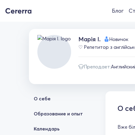
Блог
Ст
Марія І.
Новичок
♡ Репетитор з англійськ
Преподает:
Английски
О себе
О се
Образование и опыт
Вже біл
Календарь