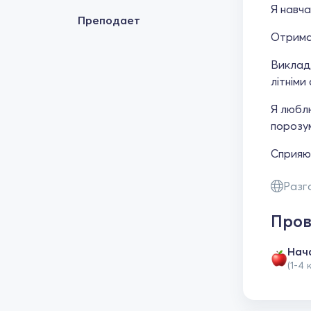
Я навча
Преподает
Отримал
Виклада
літніми
Я люблю
порозум
Сприяю 
Разг
Пров
Нач
(1-4 