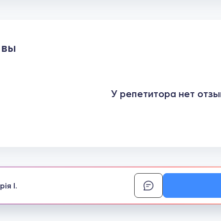
ывы
У репетитора нет отзы
ія І.