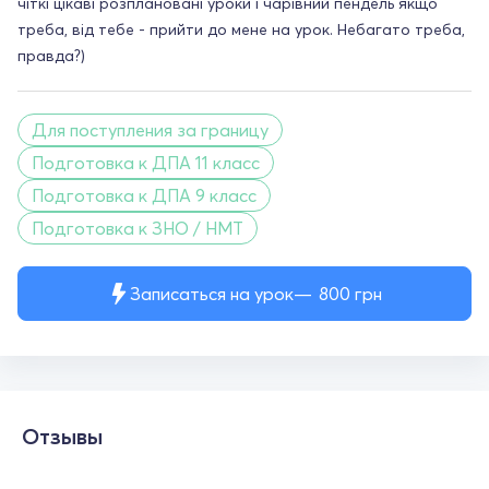
чіткі цікаві розплановані уроки і чарівний пендель якщо
треба, від тебе - прийти до мене на урок. Небагато треба,
правда?)
Для поступления за границу
Подготовка к ДПА 11 класс
Подготовка к ДПА 9 класс
Подготовка к ЗНО / НМТ
Записаться на урок
800
грн
Отзывы