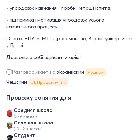
• упродовж навчання - пробні імітації іспитів;
• підтримка і мотивація упродовж усього
навчального процесу.
Освіта: НПУ ім. М.П. Драгоманова, Карлів університет
у Празі
Дозвольте собі здійснити мрію!
Разговаривает на:
Украинский
Родной
Чешский
С1: Продвинутый
Провожу занятия для
Средняя школа
(5-9 классы)
Cтаршая школа
(10-12 классы)
Студент