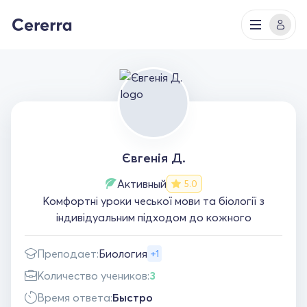
Євгенія Д.
Активный
5.0
Комфортні уроки чеської мови та біології з
індивідуальним підходом до кожного
Преподает:
Биология
+1
Количество учеников:
3
Время ответа:
Быстро