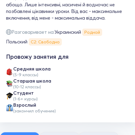
абощо. Лише інтенсивні, насичені й водночас не
позбавлені цікавинки уроки. Від вас - максимальне
включення, від мене - максимальна віддача.
Разговаривает на:
Украинский
Родной
Польский
С2: Свободно
Провожу занятия для
Средняя школа
(5-9 классы)
Cтаршая школа
(10-12 классы)
Студент
(1-6+ курсы)
Взрослый
(закончил обучение)