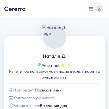
Наталія Д.
Активный
5.0
Репетитор польської мови: індивідуальні, парні та
групові заняття.
Преподает:
Польский язык
Количество учеников:
5
Время ответа:
В течении дня