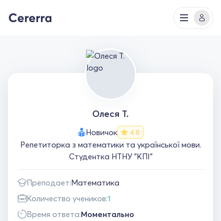
Олеся Т.
Новичок
4.8
Репетиторка з математики та української мови.
Студентка НТНУ "КПІ"
Преподает:
Математика
Количество учеников:
1
Время ответа:
Моментально