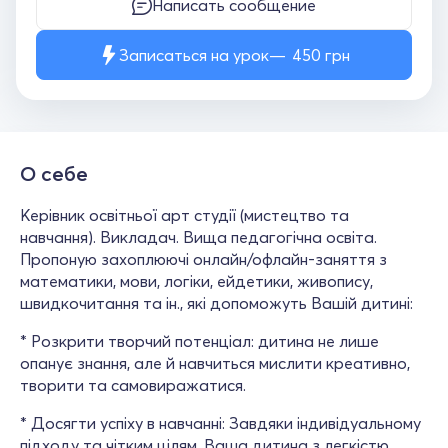
Написать сообщение
Записаться на урок
450
грн
О себе
Керівник освітньої арт студії (мистецтво та
навчання). Викладач. Вища педагогічна освіта.
Пропоную захоплюючі онлайн/офлайн-заняття з
математики, мови, логіки, ейдетики, живопису,
швидкочитання та ін., які допоможуть Вашій дитині:
* Розкрити творчий потенціал: дитина не лише
опанує знання, але й навчиться мислити креативно,
творити та самовиражатися.
* Досягти успіху в навчанні: Завдяки індивідуальному
підходу та чітким цілям, Ваша дитина з легкістю