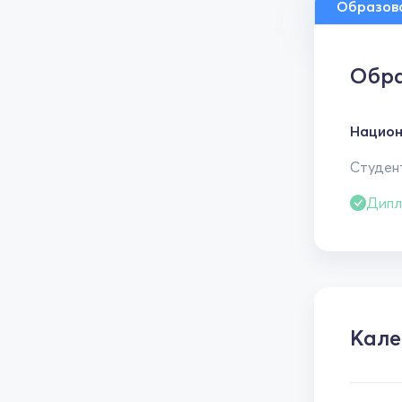
Образов
Обра
Национ
Студент
Дипл
Кале