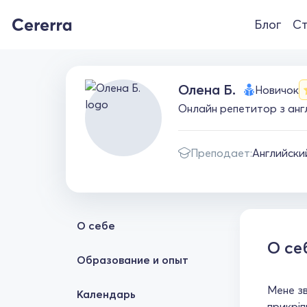
Блог
Ст
Олена Б.
Новичок
Онлайн репетитор з англ
Преподает:
Английски
О себе
О се
Образование и опыт
Мене зв
Календарь
прикріп