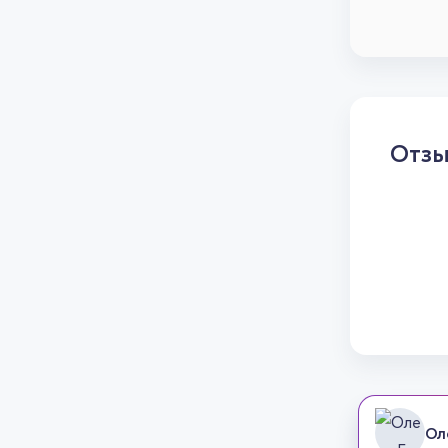
Отз
Ол