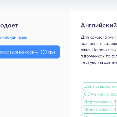
одает
Английский
лийский язык
Для кожного учня
навчання, в залеж
рівня. На заняття
писаться на урок
350
грн
підручниках та ф
тестування для ви
Для путешестви
Обучение на ур
Подготовка к ДП
Подготовка к Д