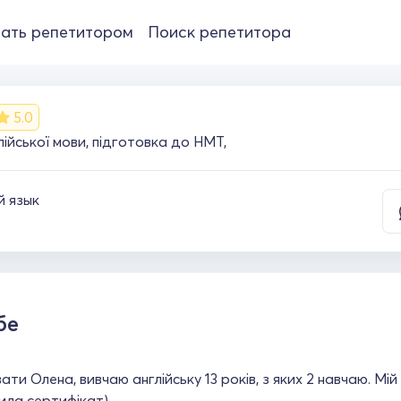
ать репетитором
Поиск репетитора
5.0
ійської мови, підготовка до НМТ,
й язык
бе
ати Олена, вивчаю англійську 13 років, з яких 2 навчаю. Мі
ила сертифікат)