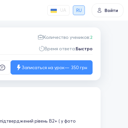
UA
RU
Войти
Количество учеников:
2
Время ответа:
Быстро
Записаться на урок
350
грн
й підтверджений рівень В2+ ( у фото