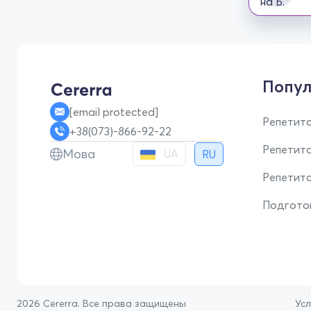
Попул
[email protected]
Репетито
+38(073)-866-92-22
Репетит
Мова
UA
RU
Репетито
Подгото
2026 Cererra. Все права защищены
Ус