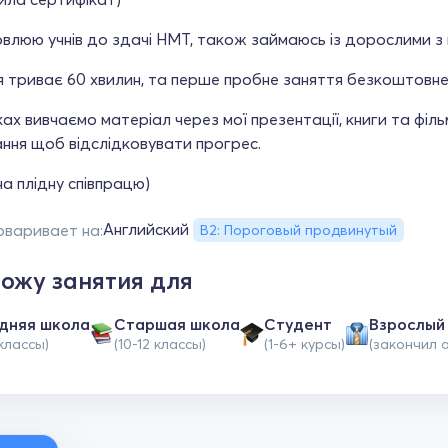
влюю учнів до здачі НМТ, також займаюсь із дорослими з ну
 триває 60 хвилин, та перше пробне заняття безкоштовне
ах вивчаємо матеріал через мої презентації, книги та філ
ння щоб відслідковувати прогрес.
а плідну співпрацю)
Английский
оваривает на:
B2: Пороговый продвинутый
ожу занятия для
дняя школа
Cтаршая школа
Студент
Взрослый
 классы)
(10-12 классы)
(1-6+ курсы)
(закончил 