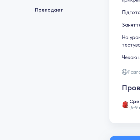
Преподает
Підгото
Заняття
На урок
тестува
Чекаю н
Разг
Пров
Сре
(5-9