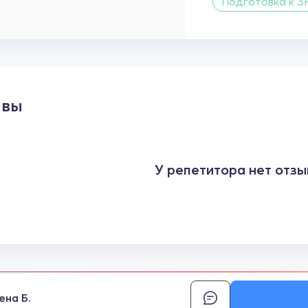
Подготовка к З
ывы
У репетитора нет отзы
ена Б.