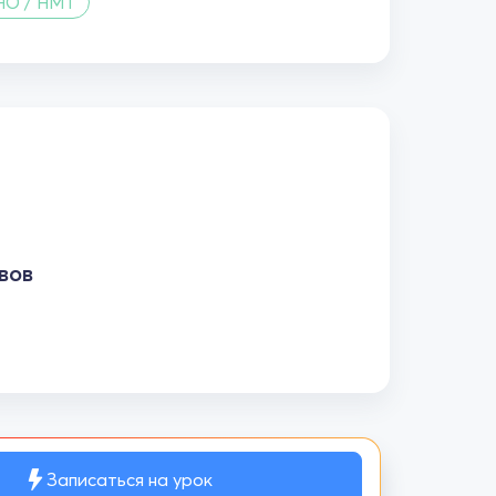
НО / НМТ
вов
Записаться на урок