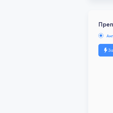
Преп
Анг
За