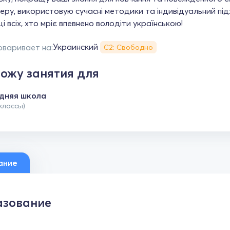
ру, використовую сучасні методики та індивідуальний пі
ці всіх, хто мріє впевнено володіти українською!
Украинский
оваривает на:
С2: Свободно
ожу занятия для
дняя школа
 классы)
ание
зование