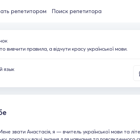
ать репетитором
Поиск репетитора
чок
о вивчити правила, а відчути красу української мови.
й язык
бе
Мене звати Анастасія, я — вчитель української мови та л
ьку, покращу ваші знання для навчання та повсякденного 