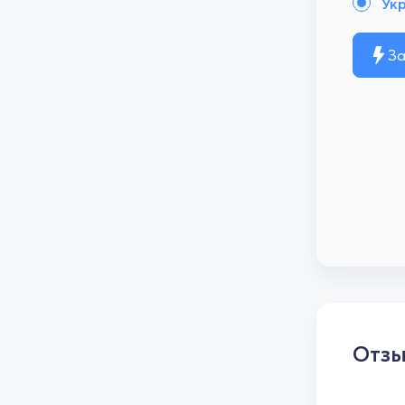
Ук
За
Отз