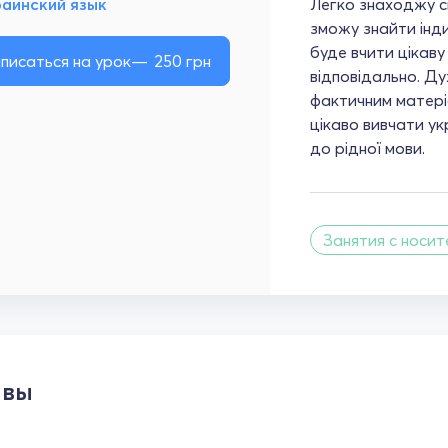
раинский язык
Легко знаходжу сп
зможу знайти інди
буде вчити цікаву
писаться на урок
250
грн
відповідально. Д
фактичним матері
цікаво вивчати у
до рідної мови.
Занятия с носит
ывы