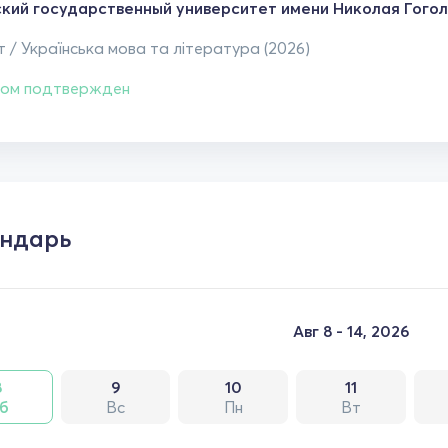
кий государственный университет имени Николая Гого
 / Українська мова та література (2026)
ом подтвержден
ндарь
Авг 8 - 14, 2026
8
9
10
11
б
Вс
Пн
Вт