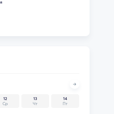
ля
12
13
14
Ср
Чт
Пт