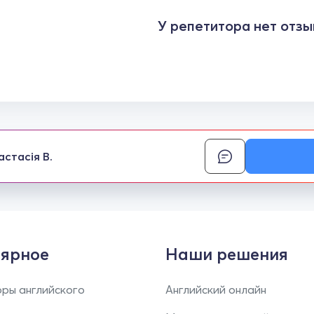
У репетитора нет отзы
астасія В.
ярное
Наши решения
ры английского
Английский онлайн