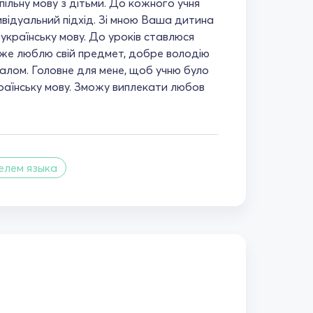
ільну мову з дітьми. До кожного учня
відуальний підхід. Зі мною Ваша дитина
 українську мову. До уроків ставлюся
уже люблю свій предмет, добре володію
алом. Головне для мене, щоб учню було
країнську мову. Зможу виплекати любов
елем языка