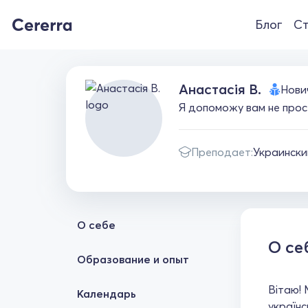
Блог
Ст
Анастасія В.
Нови
Я допоможу вам не прост
Преподает:
Украински
О себе
О се
Образование и опыт
Вітаю! 
Календарь
українс