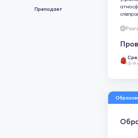
атмосфе
Преподает
співпра
Разг
Пров
Сре
(5-9
Образов
Обра