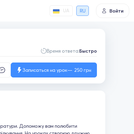
UA
RU
Войти
Время ответа:
Быстро
Записаться на урок
250
грн
ітератури. Допоможу вам полюбити
спілкування. На уроках створюю дружню