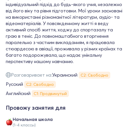
індивідуальний підхід до будь-якого учня, незалежно
від його віку та рівня підготовки. Мої уроки засновані
на використанні різноманітної літератури, аудіо- та
відеоматеріалів. У повсякденному житті я веду
активний спосіб життя, ходжу до спортазалу та
граю в теніс. До повномаштабного вторгнення
паралельно з частним викладанням, я працювала
стюардесою в авіації, проживала у різних країнах та
багато подорожувала, що надає унікальну
перспективу нашому навчанню.
Разговаривает на:
Украинский
С2: Свободно
Русский
С2: Свободно
Английский
С1: Продвинутый
Провожу занятия для
Начальная школа
(1-4 классы)