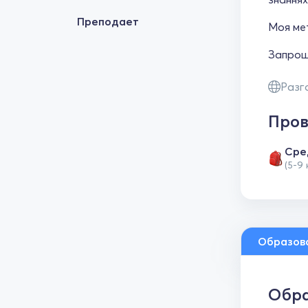
Преподает
Моя ме
Запрош
Разг
Пров
Сре
(5-9
Образов
Обра