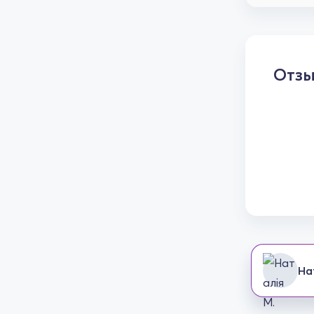
Отз
На