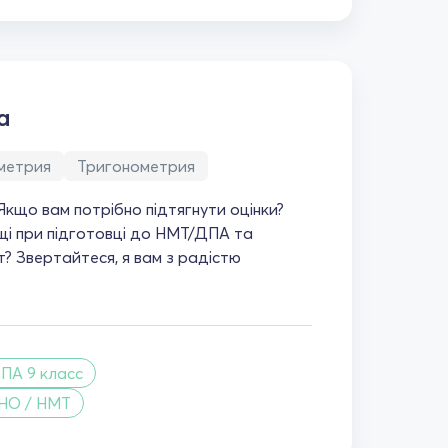
а
метрия
Тригонометрия
 Якщо вам потрібно підтягнути оцінки?
і при підготовці до НМТ/ДПА та
т? Звертайтеся, я вам з радістю
ПА 9 класс
ЗНО / НМТ