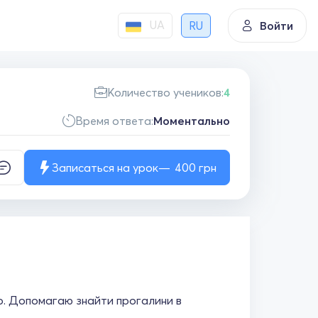
UA
RU
Войти
Количество учеников:
4
Время ответа:
Моментально
Записаться на урок
400
грн
во. Допомагаю знайти прогалини в