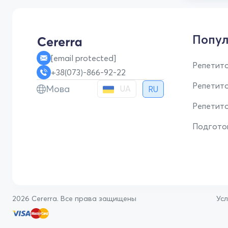
Попул
[email protected]
Репетито
+38(073)-866-92-22
Репетит
Мова
UA
RU
Репетито
Подгото
2026 Cererra. Все права защищены
Ус