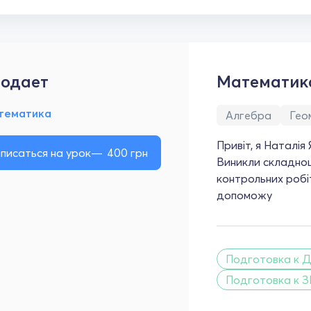
одает
Математик
тематика
Алгебра
Гео
Привіт, я Наталія
писаться на урок
400
грн
Виникли складнощ
контрольних робі
допоможу
Подготовка к Д
Подготовка к 