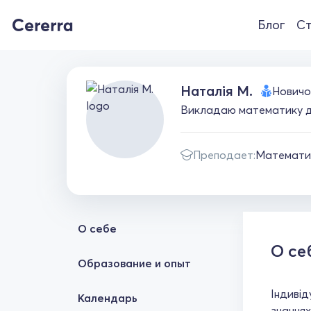
Блог
Ст
Наталія М.
Новичо
Викладаю математику для
Преподает:
Математи
О себе
О се
Образование и опыт
Індивід
Календарь
знаннях