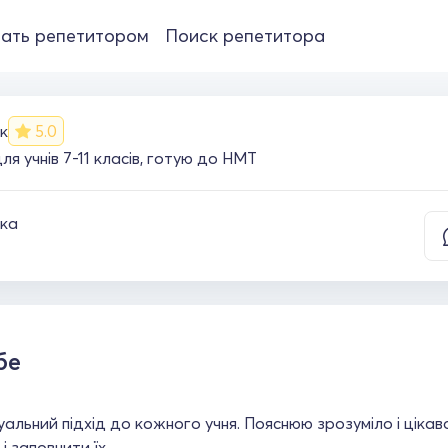
ать репетитором
Поиск репетитора
к
5.0
 учнів 7-11 класів, готую до НМТ
ка
бе
уальний підхід до кожного учня. Пояснюю зрозуміло і ціка
 і заповнити їх.