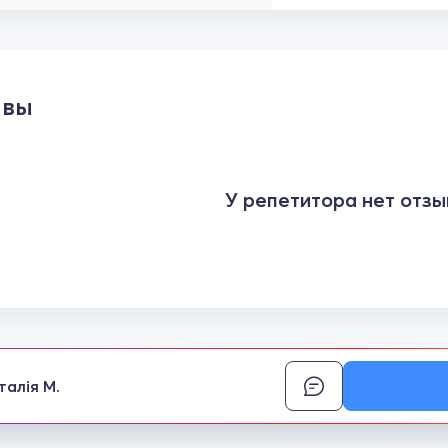
ывы
У репетитора нет отзы
талія М.