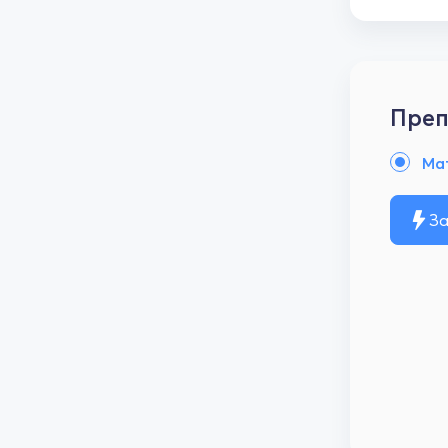
Преп
Ма
За