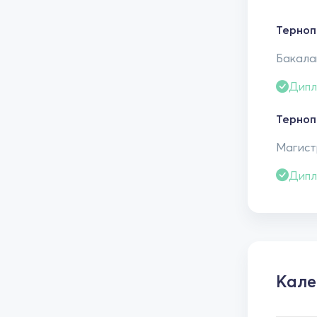
Терноп
Бакала
Дипл
Терноп
Магистр
Дипл
Кале