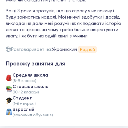
За ці 3 роки я зрозумів, що цю справу я не покину і
буду займатись надалі. Мої минулі здобутки і досвід
викладання дали мені розуміння: як подавати історію
легко та цікаво, на чому треба більше акцентувати
увагу, і як бути на одній хвилі з учнями
Разговаривает на:
Украинский
Родной
Провожу занятия для
Средняя школа
(5-9 классы)
Cтаршая школа
(10-12 классы)
Студент
(1-6+ курсы)
Взрослый
(закончил обучение)