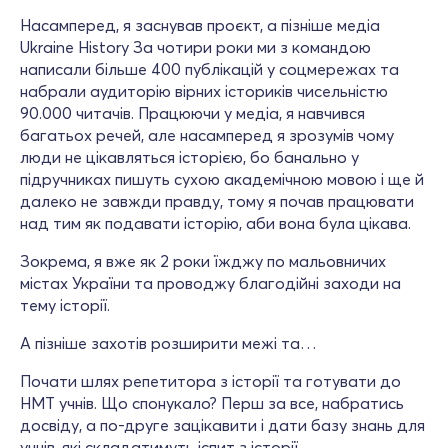
Насамперед, я заснував проєкт, а пізніше медіа
Ukraine History За чотири роки ми з командою
написали більше 400 публікацій у соцмережах та
набрали аудиторію вірних істориків чисельністю
90.000 читачів. Працюючи у медіа, я навчився
багатьох речей, але насамперед я зрозумів чому
люди не цікавляться історією, бо банально у
підручниках пишуть сухою академічною мовою і ще й
далеко не завжди правду, тому я почав працювати
над тим як подавати історію, аби вона була цікава.
Зокрема, я вже як 2 роки їжджу по мальовничих
містах України та проводжу благодійні заходи на
тему історії.
А пізніше захотів розширити межі та…
Почати шлях репетитора з історії та готувати до
НМТ учнів. Що спонукало? Перш за все, набратись
досвіду, а по-друге зацікавити і дати базу знань для
учнів, які складатимуть іспит з історії.