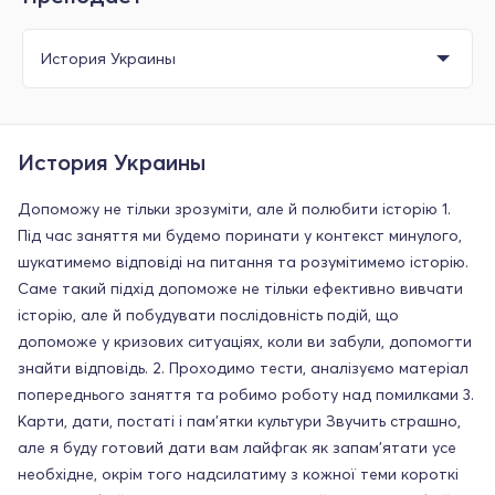
История Украины
Допоможу не тільки зрозуміти, але й полюбити історію 1.
Під час заняття ми будемо поринати у контекст минулого,
шукатимемо відповіді на питання та розумітимемо історію.
Саме такий підхід допоможе не тільки ефективно вивчати
історію, але й побудувати послідовність подій, що
допоможе у кризових ситуаціях, коли ви забули, допомогти
знайти відповідь. 2. Проходимо тести, аналізуємо матеріал
попереднього заняття та робимо роботу над помилками 3.
Карти, дати, постаті і пам'ятки культури Звучить страшно,
але я буду готовий дати вам лайфгак як запам'ятати усе
необхідне, окрім того надсилатиму з кожної теми короткі