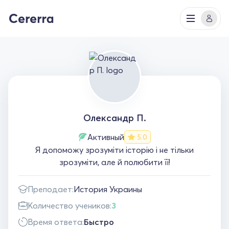
Олександр П.
Активный
5.0
Я допоможу зрозуміти історію і не тільки
зрозуміти, але й полюбити її!
Преподает:
История Украины
Количество учеников:
3
Время ответа:
Быстро