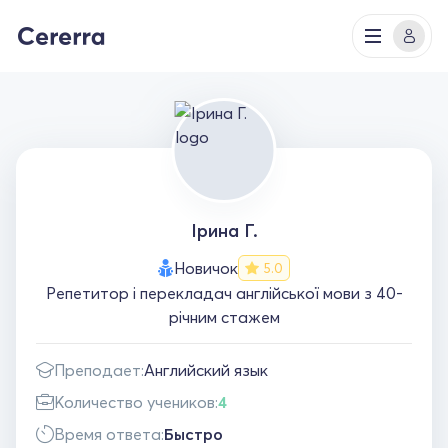
Ірина Г.
Новичок
5.0
Репетитор і перекладач англійської мови з 40-
річним стажем
Преподает:
Английский язык
Количество учеников:
4
Время ответа:
Быстро