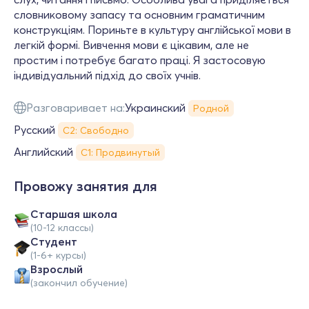
словниковому запасу та основним граматичним
конструкціям. Пориньте в культуру англійської мови в
легкій формі. Вивчення мови є цікавим, але не
простим і потребує багато праці. Я застосовую
індивідуальний підхід до своїх учнів.
Разговаривает на:
Украинский
Родной
Русский
С2: Свободно
Английский
С1: Продвинутый
Провожу занятия для
Cтаршая школа
(10-12 классы)
Студент
(1-6+ курсы)
Взрослый
(закончил обучение)