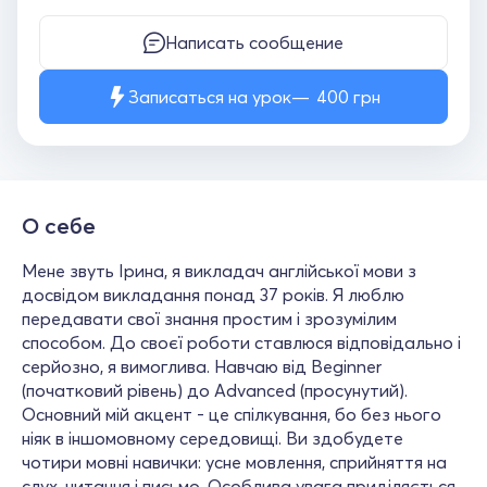
Написать сообщение
Записаться на урок
400
грн
О себе
Мене звуть Ірина, я викладач англійської мови з
досвідом викладання понад 37 років. Я люблю
передавати свої знання простим і зрозумілим
способом. До своєї роботи ставлюся відповідально і
серйозно, я вимоглива. Навчаю від Beginner
(початковий рівень) до Advanced (просунутий).
Основний мій акцент - це спілкування, бо без нього
ніяк в іншомовному середовищі. Ви здобудете
чотири мовні навички: усне мовлення, сприйняття на
слух, читання і письмо. Особлива увага приділяється