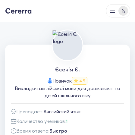
Єсенія Є.
Новичок
4.5
Викладач англійської мови для дошкільнят та
дітей шкільного віку
Преподает:
Английский язык
Количество учеников:
1
Время ответа:
Быстро