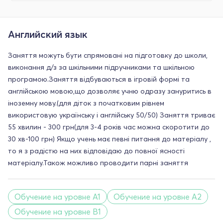
Английский язык
Заняття можуть бути спрямовані на підготовку до школи,
виконання д/з за шкільними підручниками та шкільною
програмою.Заняття відбуваються в ігровій формі та
англійською мовою,що дозволяє учню одразу зануритись в
іноземну мову.(для діток з початковим рівнем
використовую українську і англійську 50/50) Заняття триває
55 хвилин - 300 грн(для 3-4 років час можна скоротити до
30 хв-100 грн) Якщо учень має певні питання до матеріалу ,
то я з радістю на них відповідаю до повної ясності
матеріалу.Також можливо проводити парні заняття
Обучение на уровне A1
Обучение на уровне A2
Обучение на уровне B1