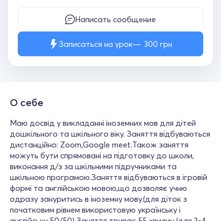
Написать сообщение
Записаться на урок
300
грн
О себе
Маю досвід у викладанні іноземних мов для дітей
дошкільного та шкільного віку. Заняття відбуваються
дистанційно: Zoom,Google meet.Також заняття
можуть бути спрямовані на підготовку до школи,
виконання д/з за шкільними підручниками та
шкільною програмою.Заняття відбуваються в ігровій
формі та англійською мовою,що дозволяє учню
одразу зануритись в іноземну мову.(для діток з
початковим рівнем використовую українську і
англійську 50/50) Заняття триває 55 хвилин (для 3-4