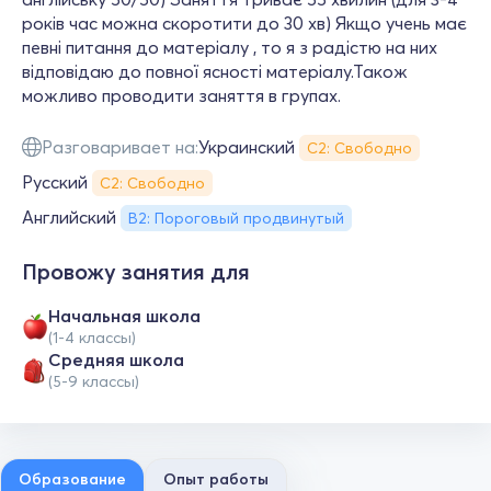
років час можна скоротити до 30 хв) Якщо учень має
певні питання до матеріалу , то я з радістю на них
відповідаю до повної ясності матеріалу.Також
можливо проводити заняття в групах.
Разговаривает на:
Украинский
С2: Свободно
Русский
С2: Свободно
Английский
B2: Пороговый продвинутый
Провожу занятия для
Начальная школа
(1-4 классы)
Средняя школа
(5-9 классы)
Образование
Опыт работы