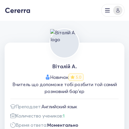
Вiталій А.
Новичок
5.0
Вчитель що допоможе тобі розбити той самий
розмовний бар'єр
Преподает:
Английский язык
Количество учеников:
1
Время ответа:
Моментально