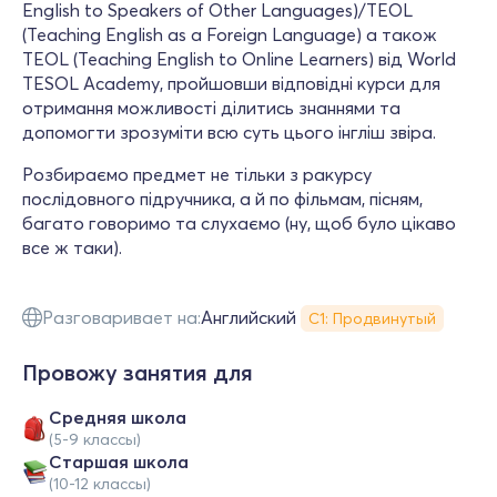
English to Speakers of Other Languages)/TEOL
(Teaching English as a Foreign Language) а також
TEOL (Teaching English to Online Learners) від World
TESOL Academy, пройшовши відповідні курси для
отримання можливості ділитись знаннями та
допомогти зрозуміти всю суть цього інгліш звіра.
Розбираємо предмет не тільки з ракурсу
послідовного підручника, а й по фільмам, пісням,
багато говоримо та слухаємо (ну, щоб було цікаво
все ж таки).
Разговаривает на:
Английский
С1: Продвинутый
Провожу занятия для
Средняя школа
(5-9 классы)
Cтаршая школа
(10-12 классы)