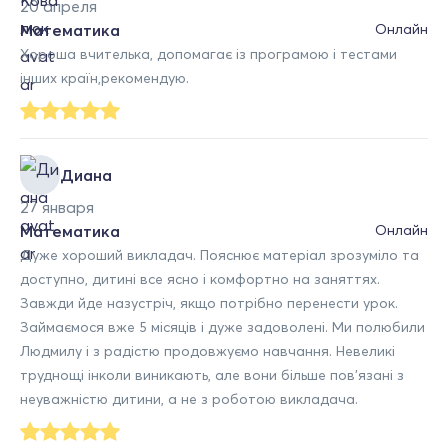
20 апреля
Математика
Онлайн
Хороша вчителька, допомагає із програмою і тестами
інших країн,рекомендую.
Диана
27 января
Математика
Онлайн
Дуже хороший викладач. Пояснює матеріал зрозуміло та
доступно, дитині все ясно і комфортно на заняттях.
Завжди йде назустріч, якщо потрібно перенести урок.
Займаємося вже 5 місяців і дуже задоволені. Ми полюбили
Людмилу і з радістю продовжуємо навчання. Невеликі
труднощі інколи виникають, але вони більше пов’язані з
неуважністю дитини, а не з роботою викладача.