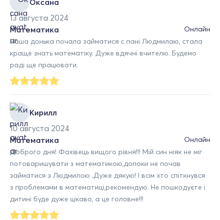
Оксана
13 августа 2024
Математика
Онлайн
Наша донька почала займатися с пані Людмилаю, стала
краще знать математіку. Дуже вдячні вчителю. Будемо
раді ще працювати.
Кирилл
10 августа 2024
Математика
Онлайн
Доброго дня! Фахівець вищого рівня!!! Мій син ніяк не міг
потоваришувати з математикою,допоки не почав
займатися з Людмилою .Дуже дякую! І всім хто спіткнувся
з проблемами в математиці,рекомендую. Не пошкодуєте і
дитині буде дуже цікаво, а це головне!!!