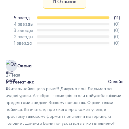
11 Отзывов
5 звезд
(11)
4 звезды
(0)
3 звезды
(0)
2 звезды
(0)
1 звезда
(0)
Олена
27 мая
Математика
Онлайн
Вчитель найвищого рівня!!! Дякуємо пані Людмила за
чудові уроки. Алгебра і геометрія стали найулюбленішими
предметами завдяки Вашому навчанню. Оцінки тільки
найвищі. Ви вчитель, про якого мріє кожен учень, в
простому і цікавому форматі пояснення матеріалу, а
головне , донька з Вами почувається легко і впевнено!!!